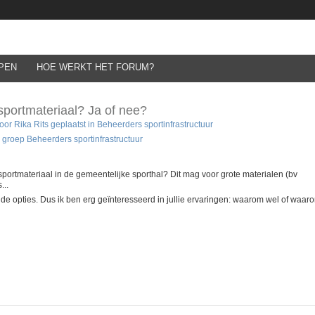
PEN
HOE WERKT HET FORUM?
 sportmateriaal? Ja of nee?
r Rika Rits geplaatst in
Beheerders sportinfrastructuur
 groep Beheerders sportinfrastructuur
 sportmateriaal in de gemeentelijke sporthal? Dit mag voor grote materialen (bv
...
 de opties. Dus ik ben erg geïnteresseerd in jullie ervaringen: waarom wel of waar