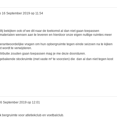
p
16 September 2019 op 11.54
 Wij bekijken ook of we dit naar de toekomst al dan niet gaan toepassen
aterialen wensen aan te leveren en hierdoor onze eigen nuttige ruimtes meer
ubverantwoordelijke vragen om hun opbergruimte tegen einde seizoen na te kijken
t wordt te verwijderen.
 retributie zouden gaan toepassen mag je me deze doorsturen.
fgebakende stockruimte (met vaste m² te voorzien) die dan al dan niet tegen kost
16 September 2019 op 12.01
ik bergruimte voor atletiekclub en voetbalclub.