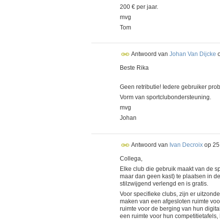
200 € per jaar.
mvg
Tom
Antwoord van
Johan Van Dijcke
Beste Rika
Geen retributie! Iedere gebruiker pro
Vorm van sportclubondersteuning.
mvg
Johan
Antwoord van
Ivan Decroix
op
25
Collega,
Elke club die gebruik maakt van de sp
maar dan geen kast) te plaatsen in de
stilzwijgend verlengd en is gratis.
Voor specifieke clubs, zijn er uitzo
maken van een afgesloten ruimte voor
ruimte voor de berging van hun digita
een ruimte voor hun competitietafels,