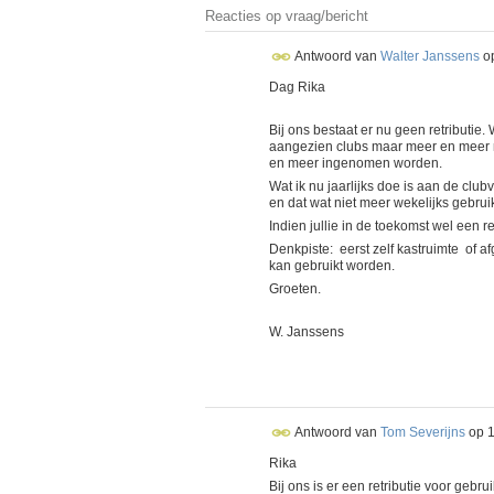
Reacties op vraag/bericht
Antwoord van
Walter Janssens
o
Dag Rika
Bij ons bestaat er nu geen retributie.
aangezien clubs maar meer en meer m
en meer ingenomen worden.
Wat ik nu jaarlijks doe is aan de cl
en dat wat niet meer wekelijks gebruik
Indien jullie in de toekomst wel een
Denkpiste: eerst zelf kastruimte of a
kan gebruikt worden.
Groeten.
W. Janssens
Antwoord van
Tom Severijns
op
Rika
Bij ons is er een retributie voor gebru