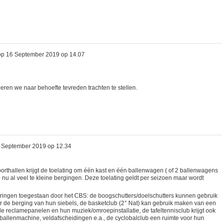
op
16 September 2019 op 14.07
beren we naar behoefte tevreden trachten te stellen.
 September 2019 op 12.34
orthallen krijgt de toelating om één kast en één ballenwagen ( of 2 ballenwagens
 nu al veel te kleine bergingen. Deze toelating geldt per seizoen maar wordt
nderingen toegestaan door het CBS: de boogschutters/doelschutters kunnen gebruik
 de berging van hun siebels, de basketclub (2° Nat) kan gebruik maken van een
le reclamepanelen en hun muziek/omroepinstallatie, de tafeltennisclub krijgt ook
 ballenmachine, veldafscheidingen e.a., de cyclobalclub een ruimte voor hun