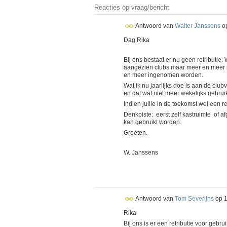
Reacties op vraag/bericht
Antwoord van
Walter Janssens
o
Dag Rika
Bij ons bestaat er nu geen retributie.
aangezien clubs maar meer en meer m
en meer ingenomen worden.
Wat ik nu jaarlijks doe is aan de cl
en dat wat niet meer wekelijks gebruik
Indien jullie in de toekomst wel een
Denkpiste: eerst zelf kastruimte of a
kan gebruikt worden.
Groeten.
W. Janssens
Antwoord van
Tom Severijns
op
Rika
Bij ons is er een retributie voor gebru