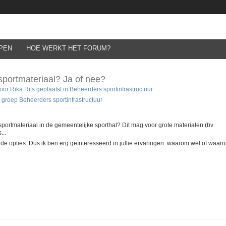
PEN
HOE WERKT HET FORUM?
 sportmateriaal? Ja of nee?
r Rika Rits geplaatst in
Beheerders sportinfrastructuur
 groep Beheerders sportinfrastructuur
 sportmateriaal in de gemeentelijke sporthal? Dit mag voor grote materialen (bv
...
 de opties. Dus ik ben erg geïnteresseerd in jullie ervaringen: waarom wel of waar