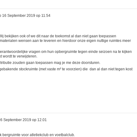
p
16 September 2019 op 11.54
 Wij bekijken ook of we dit naar de toekomst al dan niet gaan toepassen
aterialen wensen aan te leveren en hierdoor onze eigen nuttige ruimtes meer
ubverantwoordelijke vragen om hun opbergruimte tegen einde seizoen na te kijken
t wordt te verwijderen.
 retributie zouden gaan toepassen mag je me deze doorsturen.
fgebakende stockruimte (met vaste m² te voorzien) die dan al dan niet tegen kost
16 September 2019 op 12.01
ik bergruimte voor atletiekclub en voetbalclub.