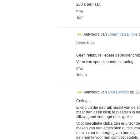
200 € per jaar.
mvg
Tom
Antwoord van
Johan Van Dijcke
Beste Rika
Geen retributie! Iedere gebruiker pro
Vorm van sportclubondersteuning.
mvg
Johan
Antwoord van
Ivan Decroix
op
25
Collega,
Elke club die gebruik maakt van de sp
maar dan geen kast) te plaatsen in de
stilzwijgend verlengd en is gratis.
Voor specifieke clubs, zijn er uitzo
maken van een afgesloten ruimte voor
ruimte voor de berging van hun digita
een ruimte voor hun competitietafels,