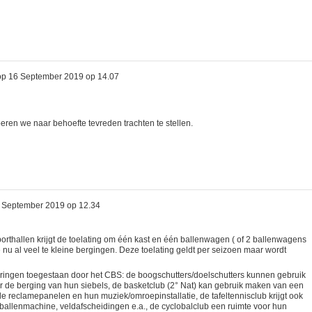
op
16 September 2019 op 14.07
beren we naar behoefte tevreden trachten te stellen.
 September 2019 op 12.34
orthallen krijgt de toelating om één kast en één ballenwagen ( of 2 ballenwagens
 nu al veel te kleine bergingen. Deze toelating geldt per seizoen maar wordt
nderingen toegestaan door het CBS: de boogschutters/doelschutters kunnen gebruik
 de berging van hun siebels, de basketclub (2° Nat) kan gebruik maken van een
le reclamepanelen en hun muziek/omroepinstallatie, de tafeltennisclub krijgt ook
 ballenmachine, veldafscheidingen e.a., de cyclobalclub een ruimte voor hun