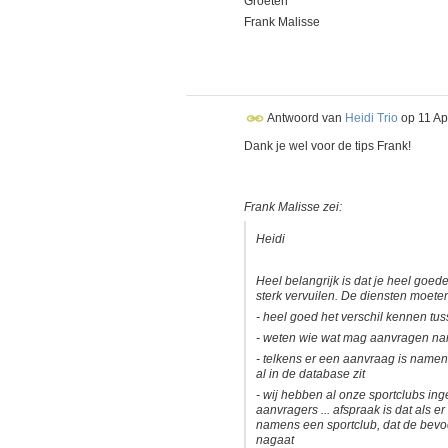
Groeten
Frank Malisse
Antwoord van
Heidi Trio
op
11 Ap
Dank je wel voor de tips Frank!
Frank Malisse zei:
Heidi
Heel belangrijk is dat je heel goe
sterk vervuilen. De diensten moete
- heel goed het verschil kennen tu
- weten wie wat mag aanvragen na
- telkens er een aanvraag is namen
al in de database zit
- wij hebben al onze sportclubs in
aanvragers ... afspraak is dat als
namens een sportclub, dat de bevo
nagaat