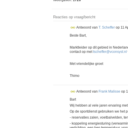
Weergaven:
1726
Reacties op vraag/bericht
Antwoord van
T. Scheffer
op
11 A
Beste Bart,
Marktleider op dit gebied in Nederlan
contact op met
tscheffer@vconsyst.nl
Met vriendelijke groet
Thimo
Antwoord van
Frank Malisse
op
1
Bart
Wij hebben al vele jaren ervaring me
Op de sportdienst gebruiken we het 
- reservaties zalen, voetbalvelden, t
- koppeling energiesturing (verwarming
verlichting, een bep temperatuur, yoga