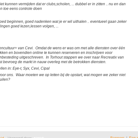
iet kunnen vermijden dat er clubs,scholen, ... dubbel er in zitten .. nu en dan
en toe eens controle doen
goed beginnen, goed nadenken wat je er wil uithalen .. eventueel gaan zeker
dingen goed lezen,lessen volgen, ...
ncultuur+ van Cevi. Omdat de wens er was om met alle diensten over één
kken en bovendien online te kunnen reserveren en inschrijven voor
besteding uitgeschreven. In Torhout stappen we over naar Recreatix van
t bevroeg de markt in nauw overleg met de betrokken diensten.
len in: Eye-t, Syx, Cevi, Cipal
oor ons. Waar moeten we op letten bij de opstart, wat mogen we zeker niet
kuilen?
Banners
|
Een 