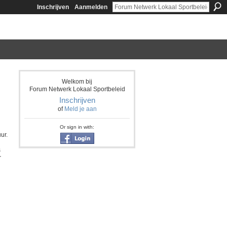
Inschrijven
Aanmelden
Welkom bij
Forum Netwerk Lokaal Sportbeleid
Inschrijven
of
Meld je aan
Or sign in with:
ur.
s
r