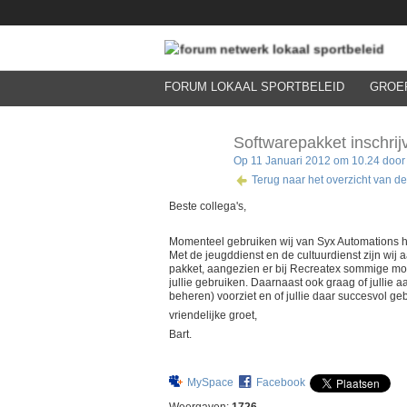
FORUM LOKAAL SPORTBELEID
GROE
Softwarepakket inschrijv
Op 11 Januari 2012 om 10.24 door B
Terug naar het overzicht van d
Beste collega's,
Momenteel gebruiken wij van Syx Automations he
Met de jeugddienst en de cultuurdienst zijn wij 
pakket, aangezien er bij Recreatex sommige mo
jullie gebruiken. Daarnaast ook graag of jullie
beheren) voorziet en of jullie daar succesvol g
vriendelijke groet,
Bart.
MySpace
Facebook