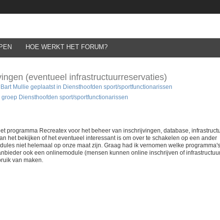
PEN
HOE WERKT HET FORUM?
ingen (eventueel infrastructuurreservaties)
art Mullie geplaatst in
Diensthoofden sport/sportfunctionarissen
e groep Diensthoofden sport/sportfunctionarissen
t programma Recreatex voor het beheer van inschrijvingen, database, infrastructu
aan het bekijken of het eventueel interessant is om over te schakelen op een ander
dules niet helemaal op onze maat zijn. Graag had ik vernomen welke programma'
 aanbieder ook een onlinemodule (mensen kunnen online inschrijven of infrastructuu
ebruik van maken.