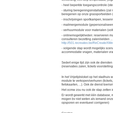
- heel beperkte toegangscontrole (st
- sturing beregeningsinstallaties (zal
beregenen op onze grassportvelden (mi
- inschrijvingen sportkampen, lessen
- mailmergemodule (gepersonaliseerde
- verhuurmodule voor materialen (volk
- onlinemogelijkheden: reserveren mat
consulteren bezetting zalen/velden ...
http://501.recreatex.be/ReCreateXWe
- volgende stap wordt mogelijks scenar
accommodatie vragen, materialen vrag
Sedert enige tijd zijn ook de diensten
(reservaties zalen, tickets voorstelli
In het Vrijetijdsloket op het stadhui
module te verkopen/verhuren (tickets,
fietskaarten, ...). Ook de dienst toeri
Het ocmw zou nu ook de stap zetten
Er wordt gewerkt met één database, me
mogen bv niet weten als iemand onze 
opsporen en eventueel corrigeren)