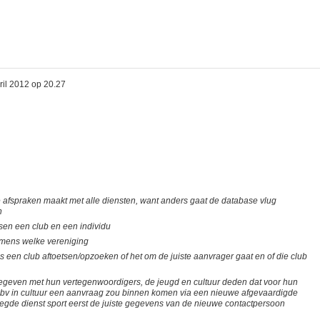
ril 2012 op 20.27
de afspraken maakt met alle diensten, want anders gaat de database vlug
n
ssen een club en een individu
mens welke vereniging
s een club aftoetsen/opzoeken of het om de juiste aanvrager gaat en of die club
gegeven met hun vertegenwoordigers, de jeugd en cultuur deden dat voor hun
 er bv in cultuur een aanvraag zou binnen komen via een nieuwe afgevaardigde
egde dienst sport eerst de juiste gegevens van de nieuwe contactpersoon