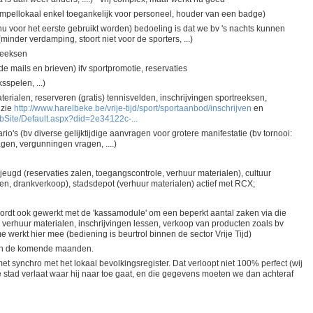
empellokaal enkel toegankelijk voor personeel, houder van een badge)
 nu voor het eerste gebruikt worden) bedoeling is dat we bv 's nachts kunnen
nder verdamping, stoort niet voor de sporters, ...)
reeksen
 mails en brieven) ifv sportpromotie, reservaties
sspelen, ...)
erialen, reserveren (gratis) tennisvelden, inschrijvingen sportreeksen,
 zie
http://www.harelbeke.be/vrije-tijd/sport/sportaanbod/inschrijven
en
bSite/Default.aspx?did=2e34122c-...
io's (bv diverse gelijktijdige aanvragen voor grotere manifestatie (bv tornooi:
en, vergunningen vragen, ....)
 jeugd (reservaties zalen, toegangscontrole, verhuur materialen), cultuur
ngen, drankverkoop), stadsdepot (verhuur materialen) actief met RCX;
s wordt ook gewerkt met de 'kassamodule' om een beperkt aantal zaken via die
 verhuur materialen, inschrijvingen lessen, verkoop van producten zoals bv
sme werkt hier mee (bediening is beurtrol binnen de sector Vrije Tijd)
 in de komende maanden.
t synchro met het lokaal bevolkingsregister. Dat verloopt niet 100% perfect (wij
stad verlaat waar hij naar toe gaat, en die gegevens moeten we dan achteraf