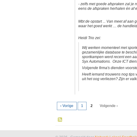
- zelfs met goede afspraken zal je n
eens de afspraken herhalen én af 
Mbt de opstart ... Van meet af aan 
waar het goed werkt .... de handlei
Heidi Trio zei:
Wij werken momenteel met sporte
gezamenlijke database te beschi
sportkampen werd recent een aan
Syx Automations. Onze ICT diens
Volgende firma's dienden voorstel
Heeft iemand trouwens nog tips v
uit het oog verliezen? Zijn er val
‹ Vorige
1
2
Volgende ›