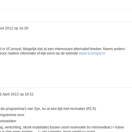
pril 2012 op 16.30
d is VConsyst. Mogelijk dat zij een interessant alternatief bieden. Neem anders
voor nadere informatie of kijk eens op de website
www.vconsyst.nl
1 April 2012 op 16.51
t de programma's van Syx, nu al een tijd met recreatex (RCX)
programma voor:
ennisvelden
, verlichting, stook installatie) tussen soort reservatie bv minivoetbal (= halve
 is dan weer anders, ....) - vrij complex, maar werkt nu goed