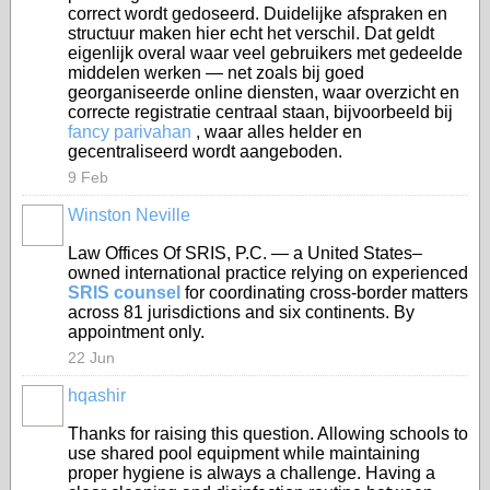
correct wordt gedoseerd. Duidelijke afspraken en
structuur maken hier echt het verschil. Dat geldt
eigenlijk overal waar veel gebruikers met gedeelde
middelen werken — net zoals bij goed
georganiseerde online diensten, waar overzicht en
correcte registratie centraal staan, bijvoorbeeld bij
fancy parivahan
, waar alles helder en
gecentraliseerd wordt aangeboden.
9 Feb
Winston Neville
Law Offices Of SRIS, P.C. — a United States–
owned international practice relying on experienced
SRIS counsel
for coordinating cross-border matters
across 81 jurisdictions and six continents. By
appointment only.
22 Jun
hqashir
Thanks for raising this question. Allowing schools to
use shared pool equipment while maintaining
proper hygiene is always a challenge. Having a