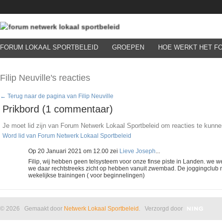
FORUM LOKAAL SPORTBELEID
GROEPEN
HOE WERKT HET F
Filip Neuville's reacties
← Terug naar de pagina van Filip Neuville
Prikbord (1 commentaar)
Je moet lid zijn van Forum Netwerk Lokaal Sportbeleid om reacties te kunn
Word lid van Forum Netwerk Lokaal Sportbeleid
Op 20 Januari 2021 om 12.00 zei
Lieve Joseph
...
Filip, wij hebben geen telsysteem voor onze finse piste in Landen. we w
we daar rechtstreeks zicht op hebben vanuit zwembad. De joggingclub m
wekelijkse trainingen ( voor beginnelingen)
© 2026 Gemaakt door
Netwerk Lokaal Sportbeleid
. Verzorgd door