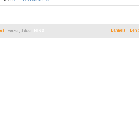
Banners
|
Een 
eid
. Verzorgd door