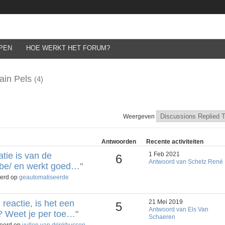
PEN
HOE WERKT HET FORUM?
lain Pels
(4)
Weergeven
Antwoorden
Recente activiteiten
tie is van de
1 Feb 2021
6
Antwoord van Schetz René
ie.be/ en werkt goed…
"
eerd op
geautomatiseerde
reactie, is het een
21 Mei 2019
5
Antwoord van Els Van
? Weet je per toe…
"
Schaeren
geerd op
vullen van drinkbussen