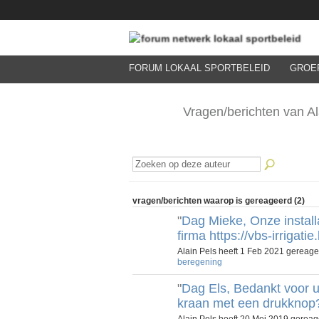
FORUM LOKAAL SPORTBELEID
GROE
Vragen/berichten van A
vragen/berichten waarop is gereageerd (2)
"
Dag Mieke, Onze installa
firma https://vbs-irrigat
Alain Pels heeft 1 Feb 2021 gereag
beregening
"
Dag Els, Bedankt voor u 
kraan met een drukknop
Alain Pels heeft 20 Mei 2019 gerea