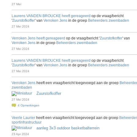
27 Mei
Laurens VANDEN BROUCKE
heeft gereageerd
op de vraag/bericht
'
Zuurstofkoffer
' van
Verroken Jens
in de groep
Beheerders zwembaden
27 Mei 2024
Verroken Jens
heeft gereageerd
op de vraag/bericht '
Zuurstofkoffer
' van
Verroken Jens
in de groep
Beheerders zwembaden
27 Mei 2024
Laurens VANDEN BROUCKE
heeft gereageerd
op de vraag/bericht
'
Zuurstofkoffer
' van
Verroken Jens
in de groep
Beheerders zwembaden
27 Mei 2024
Verroken Jens
heeft een vraag/bericht toegevoegd aan de groep
Beheerde
zwembaden
Zuurstofkoffer
27 Mei 2024
4
Opmerkingen
Veerle Laurier
heeft een vraag/bericht toegevoegd aan de groep
Beheerder
sportinfrastructuur
aanleg 3x3 outdoor basketbalterrein
23 Apr 2024