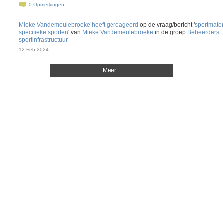
0
Opmerkingen
Mieke Vandemeulebroeke
heeft gereageerd
op de vraag/bericht '
sportmater
specifieke sporten
' van
Mieke Vandemeulebroeke
in de groep
Beheerders
sportinfrastructuur
12 Feb 2024
Meer...