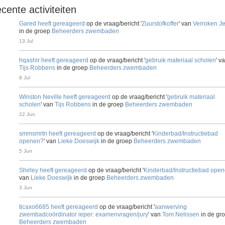
cente activiteiten
Gared
heeft gereageerd
op de vraag/bericht '
Zuurstofkoffer
' van
Verroken J
in de groep
Beheerders zwembaden
13 Jul
hqashir
heeft gereageerd
op de vraag/bericht '
gebruik materiaal scholen
' v
Tijs Robbens
in de groep
Beheerders zwembaden
8 Jul
Winston Neville
heeft gereageerd
op de vraag/bericht '
gebruik materiaal
scholen
' van
Tijs Robbens
in de groep
Beheerders zwembaden
22 Jun
smmsmrtn
heeft gereageerd
op de vraag/bericht '
Kinderbad/Instructiebad
openen?
' van
Lieke Doeswijk
in de groep
Beheerders zwembaden
5 Jun
Shirley
heeft gereageerd
op de vraag/bericht '
Kinderbad/Instructiebad ope
van
Lieke Doeswijk
in de groep
Beheerders zwembaden
3 Jun
ticaxo6685
heeft gereageerd
op de vraag/bericht '
aanwerving
zwembadcoördinator ieper: examenvragen/jury
' van
Tom Nelissen
in de gr
Beheerders zwembaden