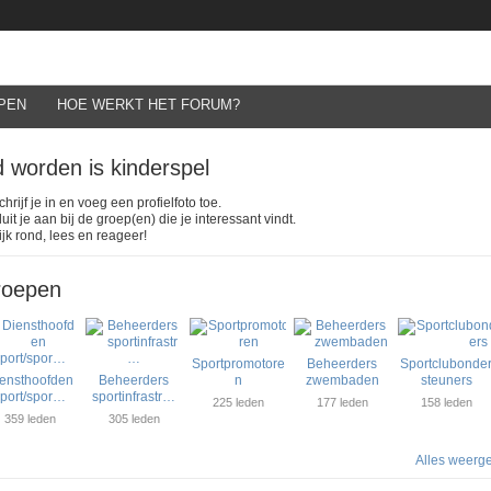
PEN
HOE WERKT HET FORUM?
d worden is kinderspel
chrijf je in en voeg een profielfoto toe.
luit je aan bij de groep(en) die je interessant vindt.
ijk rond, lees en reageer!
roepen
Sportpromotore
Beheerders
Sportclubonde
ensthoofden
Beheerders
n
zwembaden
steuners
port/spor…
sportinfrastr…
225 leden
177 leden
158 leden
359 leden
305 leden
Alles weerg