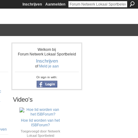
Inschrijven
Aanmelden
Welkom bij
Forum Netwerk Lokaal Sportbeleid
Inschrijven
of
Meld je aan
Or sign in with:
Video's
r
Hoe lid worden van het
ISBForum?
even
Toegevoegd door
Netwerk
Lokaal Sportbeleid