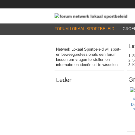
FORUM LOKAAL SPORTBELEID
GROE
Li
Netwerk Lokaal Sportbeleid wil sport-
en beweegprofessionals een forum
1. S
bieden om vragen te stellen en
2. S
informatie en ideeën uit te wisselen.
3. K
G
Leden
Di
s