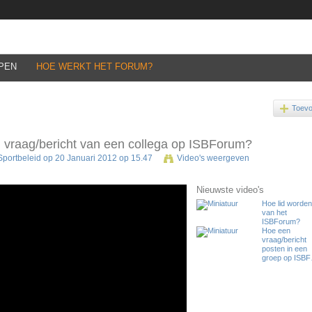
PEN
HOE WERKT HET FORUM?
Toev
vraag/bericht van een collega op ISBForum?
Sportbeleid
op 20 Januari 2012 op 15.47
Video's weergeven
Nieuwste video's
Hoe lid worden
van het
ISBForum?
Hoe een
vraag/bericht
posten in een
groep op ISB