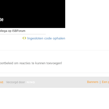
ollega op ISBForum
Ingesloten code ophalen
portbeleid om reacties te kunnen toevoegen!
Banners
|
Een 
eid
. Verzorgd door