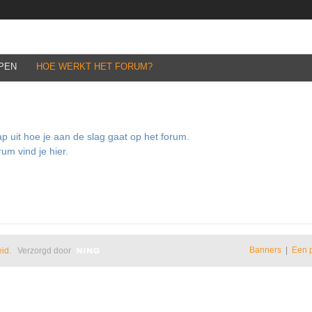
PEN
HOE WERKT HET FORUM?
ap uit hoe je aan de slag gaat op het forum.
um vind je hier.
Banners
|
Een 
eid
. Verzorgd door