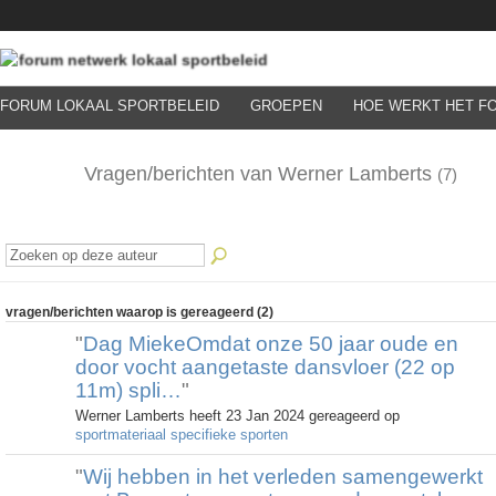
FORUM LOKAAL SPORTBELEID
GROEPEN
HOE WERKT HET F
Vragen/berichten van Werner Lamberts
(7)
vragen/berichten waarop is gereageerd (2)
"
Dag MiekeOmdat onze 50 jaar oude en
door vocht aangetaste dansvloer (22 op
11m) spli…
"
Werner Lamberts heeft 23 Jan 2024 gereageerd op
sportmateriaal specifieke sporten
"
Wij hebben in het verleden samengewerkt