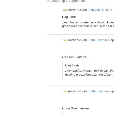
Reacties op vraag/bericht
Antwoord van
Lien Van Belle
op
Dag Linda
zwembaden moeten ook de richtlijnen v
groepskleedkamers kijken, niet naar 
Antwoord van
Linda Swennen
o
Lien Van Belle zei:
Dag Linda
zwembaden moeten ook de richtlijne
richting groepskleedkamers kijken,
Antwoord van
Linda Swennen
o
Linda Swennen zei: