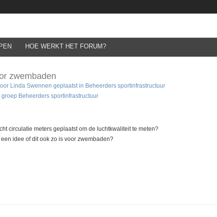
PEN
HOE WERKT HET FORUM?
voor zwembaden
door
Linda Swennen
geplaatst in
Beheerders sportinfrastructuur
 groep Beheerders sportinfrastructuur
ucht circulatie meters geplaatst om de luchtkwaliteit te meten?
nd een idee of dit ook zo is voor zwembaden?