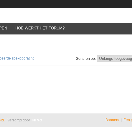
PEN
HOE WERKT HET FORUM?
ceerde zoekopdracht
Sorteren op:
Banners
|
Een 
eid
. Verzorgd door