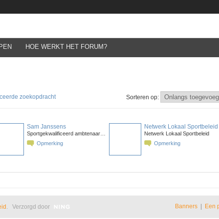
PEN
HOE WERKT HET FORUM?
ceerde zoekopdracht
Sorteren op:
Sam Janssens
Netwerk Lokaal Sportbeleid
Sportgekwalificeerd ambtenaar…
Netwerk Lokaal Sportbeleid
Opmerking
Opmerking
Banners
|
Een 
eid
. Verzorgd door