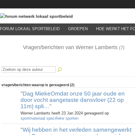
FORUM LOKAAL SPORTBELEID
GROEPEN
HOE WERKT HET F
Vragen/berichten van Werner Lamberts
(7)
vragen/berichten waarop is gereageerd (2)
"
Dag MiekeOmdat onze 50 jaar oude en
door vocht aangetaste dansvloer (22 op
11m) spli…
"
Werner Lamberts heeft 23 Jan 2024 gereageerd op
sportmateriaal specifieke sporten
"
Wij hebben in het verleden samengewerkt