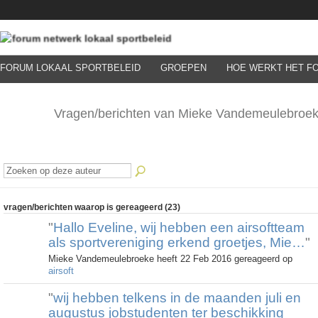
FORUM LOKAAL SPORTBELEID
GROEPEN
HOE WERKT HET F
Vragen/berichten van Mieke Vandemeulebroe
vragen/berichten waarop is gereageerd (23)
"
Hallo Eveline, wij hebben een airsoftteam
als sportvereniging erkend groetjes, Mie…
"
Mieke Vandemeulebroeke heeft 22 Feb 2016 gereageerd op
airsoft
"
wij hebben telkens in de maanden juli en
augustus jobstudenten ter beschikking