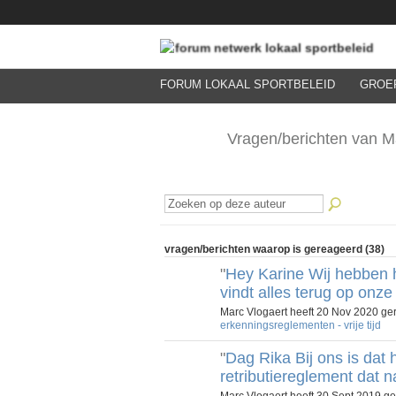
FORUM LOKAAL SPORTBELEID
GROE
Vragen/berichten van M
vragen/berichten waarop is gereageerd (38)
"
Hey Karine Wij hebben 
vindt alles terug op onze
Marc Vlogaert heeft 20 Nov 2020 g
erkenningsreglementen - vrije tijd
"
Dag Rika Bij ons is dat
retributiereglement dat
Marc Vlogaert heeft 30 Sept 2019 g