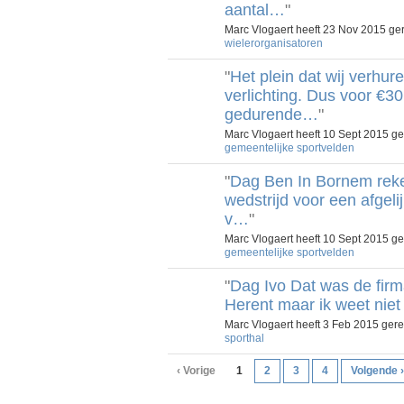
aantal…
"
Marc Vlogaert heeft 23 Nov 2015 g
wielerorganisatoren
"
Het plein dat wij verhur
verlichting. Dus voor €30
gedurende…
"
Marc Vlogaert heeft 10 Sept 2015 g
gemeentelijke sportvelden
"
Dag Ben In Bornem rek
wedstrijd voor een afgeli
v…
"
Marc Vlogaert heeft 10 Sept 2015 g
gemeentelijke sportvelden
"
Dag Ivo Dat was de firma
Herent maar ik weet niet
Marc Vlogaert heeft 3 Feb 2015 ge
sporthal
‹ Vorige
1
2
3
4
Volgende ›