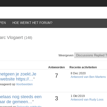
PEN
HOE WERKT HET FORUM?
arc Vlogaert
(148)
Weergeven
Antwoorden
Recente activiteiten
hetgeen je zoekt.Je
8 Dec 2020
7
Antwoord van Ben Martens
 website https://…
"
ereageerd op
Voorbeelden
 helaas nog steeds een
1 Okt 2019
3
Antwoord van Rudy Loos
 naar de gemeen…
"
ereageerd op
Delegatie retributie