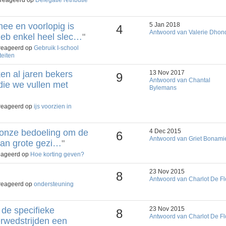
ee en voorlopig is
5 Jan 2018
4
Antwoord van Valerie Dhon
heb enkel heel slec…
"
ereageerd op
Gebruik I-school
teiten
en al jaren bekers
13 Nov 2017
9
Antwoord van Chantal
die we vullen met
Bylemans
ereageerd op
ijs voorzien in
 onze bedoeling om de
4 Dec 2015
6
Antwoord van Griet Bonami
 aan grote gezi…
"
reageerd op
Hoe korting geven?
23 Nov 2015
8
Antwoord van Charlot De F
ereageerd op
ondersteuning
de specifieke
23 Nov 2015
8
Antwoord van Charlot De F
erwedstrijden een