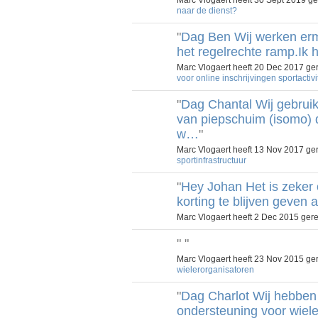
naar de dienst?
"
Dag Ben Wij werken erm
het regelrechte ramp.Ik 
Marc Vlogaert heeft 20 Dec 2017 g
voor online inschrijvingen sportactivi
"
Dag Chantal Wij gebruik
van piepschuim (isomo) 
w…
"
Marc Vlogaert heeft 13 Nov 2017 g
sportinfrastructuur
"
Hey Johan Het is zeker
korting te blijven geven
Marc Vlogaert heeft 2 Dec 2015 ge
"
"
Marc Vlogaert heeft 23 Nov 2015 g
wielerorganisatoren
"
Dag Charlot Wij hebben 
ondersteuning voor wiel