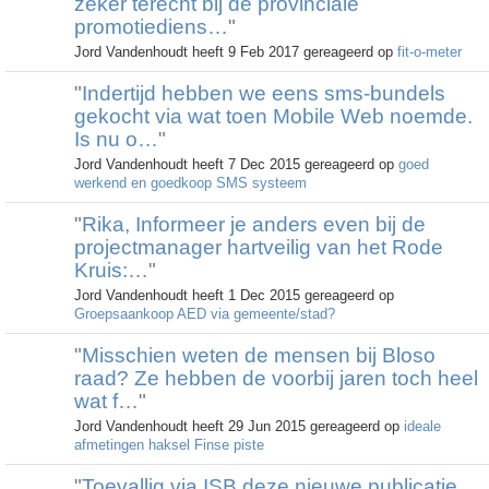
zeker terecht bij de provinciale
promotiediens…
"
Jord Vandenhoudt heeft 9 Feb 2017 gereageerd op
fit-o-meter
"
Indertijd hebben we eens sms-bundels
gekocht via wat toen Mobile Web noemde.
Is nu o…
"
Jord Vandenhoudt heeft 7 Dec 2015 gereageerd op
goed
werkend en goedkoop SMS systeem
"
Rika, Informeer je anders even bij de
projectmanager hartveilig van het Rode
Kruis:…
"
Jord Vandenhoudt heeft 1 Dec 2015 gereageerd op
Groepsaankoop AED via gemeente/stad?
"
Misschien weten de mensen bij Bloso
raad? Ze hebben de voorbij jaren toch heel
wat f…
"
Jord Vandenhoudt heeft 29 Jun 2015 gereageerd op
ideale
afmetingen haksel Finse piste
"
Toevallig via ISB deze nieuwe publicatie