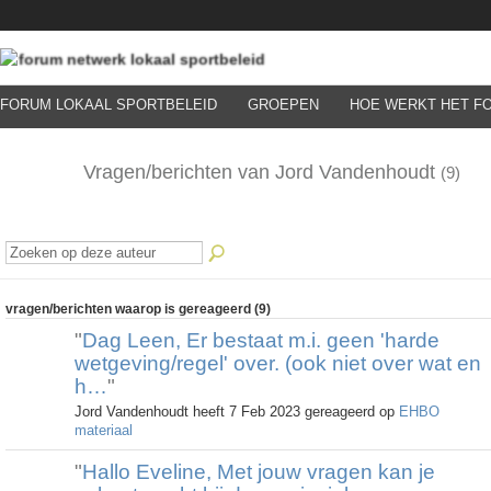
FORUM LOKAAL SPORTBELEID
GROEPEN
HOE WERKT HET F
Vragen/berichten van Jord Vandenhoudt
(9)
vragen/berichten waarop is gereageerd (9)
"
Dag Leen, Er bestaat m.i. geen 'harde
wetgeving/regel' over. (ook niet over wat en
h…
"
Jord Vandenhoudt heeft 7 Feb 2023 gereageerd op
EHBO
materiaal
"
Hallo Eveline, Met jouw vragen kan je