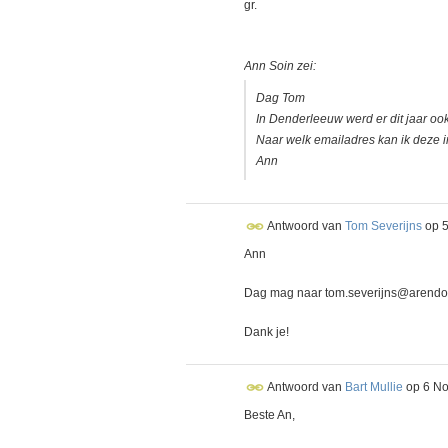
gr.
Ann Soin zei:
Dag Tom
In Denderleeuw werd er dit jaar ook
Naar welk emailadres kan ik deze 
Ann
Antwoord van
Tom Severijns
op
Ann
Dag mag naar tom.severijns@arendo
Dank je!
Antwoord van
Bart Mullie
op
6 No
Beste An,