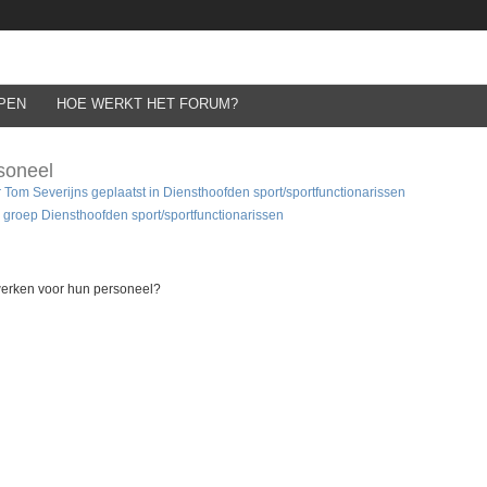
PEN
HOE WERKT HET FORUM?
soneel
r
Tom Severijns
geplaatst in
Diensthoofden sport/sportfunctionarissen
e groep Diensthoofden sport/sportfunctionarissen
 werken voor hun personeel?