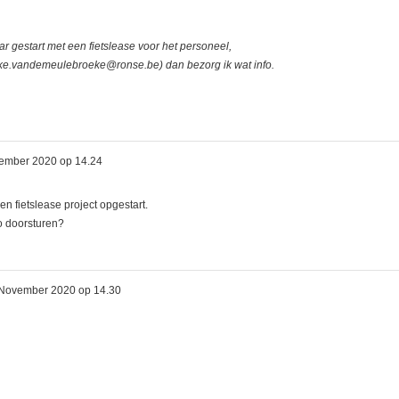
jaar gestart met een fietslease voor het personeel,
ieke.vandemeulebroeke@ronse.be) dan bezorg ik wat info.
ember 2020 op 14.24
n fietslease project opgestart.
fo doorsturen?
November 2020 op 14.30