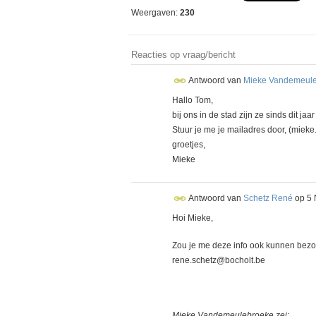
Weergaven:
230
Reacties op vraag/bericht
Antwoord van
Mieke Vandemeul
Hallo Tom,
bij ons in de stad zijn ze sinds dit ja
Stuur je me je mailadres door, (mie
groetjes,
Mieke
Antwoord van
Schetz René
op
5 
Hoi Mieke,
Zou je me deze info ook kunnen bezo
rene.schetz@bocholt.be
Mieke Vandemeulebroeke zei: