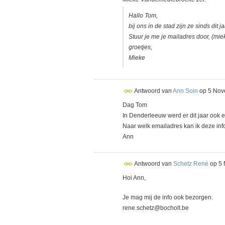
Hallo Tom,
bij ons in de stad zijn ze sinds dit 
Stuur je me je mailadres door, (m
groetjes,
Mieke
Antwoord van
Ann Soin
op
5 Nov
Dag Tom
In Denderleeuw werd er dit jaar ook ee
Naar welk emailadres kan ik deze in
Ann
Antwoord van
Schetz René
op
5 
Hoi Ann,
Je mag mij de info ook bezorgen.
rene.schetz@bocholt.be