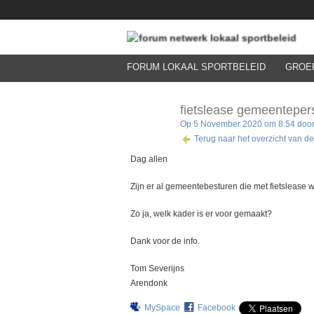
FORUM LOKAAL SPORTBELEID
GROE
fietslease gemeenteper
Op 5 November 2020 om 8.54 doo
Terug naar het overzicht van d
Dag allen
Zijn er al gemeentebesturen die met fietslease
Zo ja, welk kader is er voor gemaakt?
Dank voor de info.
Tom Severijns
Arendonk
MySpace
Facebook