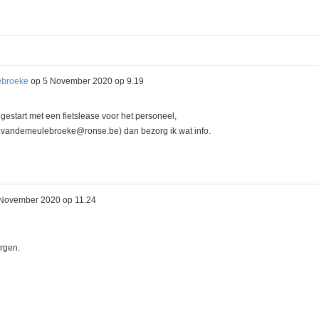
ebroeke
op
5 November 2020 op 9.19
ar gestart met een fietslease voor het personeel,
ke.vandemeulebroeke@ronse.be) dan bezorg ik wat info.
November 2020 op 11.24
rgen.