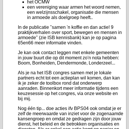
het OCMW
een vereniging waar armen het woord nemen,
een welzijnsschakel, organisatie die mensen
in armoede als doelgroep heeft..
In de publicatie "samen 'n koffie en dan actie! 9
praktijkverhalen over sport, bewegen en mensen in
armoede" (zie ISB kennisbank) kan je op pagina
65en66 meer informatie vinden.
Je kan ook contact leggen met enkele gemeenten
in jouw buurt die op dit moment zo'n nota hebben:
Boom, Bonheiden, Dendermonde, Londerzeel...
Als je na het ISB congres samen met je lokale
partners echt tot een actieplan wil komen, dan kan
ik je zeker de toolbox rond dat onderwerp
aanraden. Binnenkort meer informatie tijdens een
keuzesessie op het congres, via onze website en
bij mij.
Nog één tip... doe acties ifv BPS04 ook omdat je er
zelf de meerwaarde van inziet voor de zogenaamde
kansengroep en omdat ze gedragen zijn door jouw
dienst, het beleid en de betrokken organisaties en