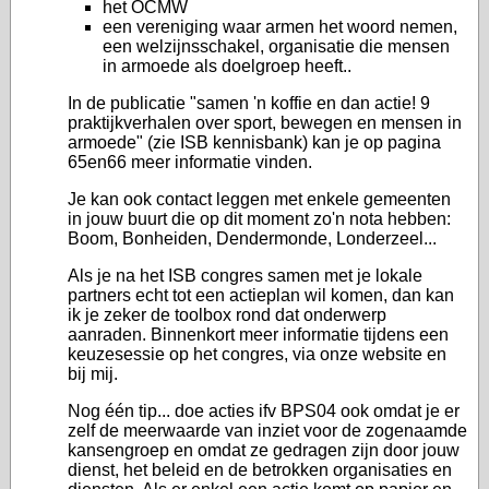
het OCMW
een vereniging waar armen het woord nemen,
een welzijnsschakel, organisatie die mensen
in armoede als doelgroep heeft..
In de publicatie "samen 'n koffie en dan actie! 9
praktijkverhalen over sport, bewegen en mensen in
armoede" (zie ISB kennisbank) kan je op pagina
65en66 meer informatie vinden.
Je kan ook contact leggen met enkele gemeenten
in jouw buurt die op dit moment zo'n nota hebben:
Boom, Bonheiden, Dendermonde, Londerzeel...
Als je na het ISB congres samen met je lokale
partners echt tot een actieplan wil komen, dan kan
ik je zeker de toolbox rond dat onderwerp
aanraden. Binnenkort meer informatie tijdens een
keuzesessie op het congres, via onze website en
bij mij.
Nog één tip... doe acties ifv BPS04 ook omdat je er
zelf de meerwaarde van inziet voor de zogenaamde
kansengroep en omdat ze gedragen zijn door jouw
dienst, het beleid en de betrokken organisaties en