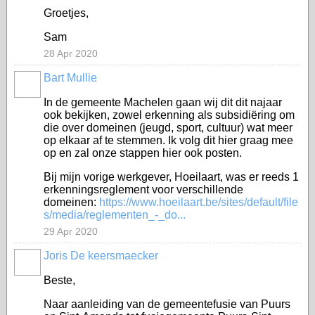
Groetjes,
Sam
28 Apr 2020
Bart Mullie
In de gemeente Machelen gaan wij dit dit najaar
ook bekijken, zowel erkenning als subsidiëring om
die over domeinen (jeugd, sport, cultuur) wat meer
op elkaar af te stemmen. Ik volg dit hier graag mee
op en zal onze stappen hier ook posten.
Bij mijn vorige werkgever, Hoeilaart, was er reeds 1
erkenningsreglement voor verschillende
domeinen:
https://www.hoeilaart.be/sites/default/file
s/media/reglementen_-_do...
29 Apr 2020
Joris De keersmaecker
Beste,
Naar aanleiding van de gemeentefusie van Puurs