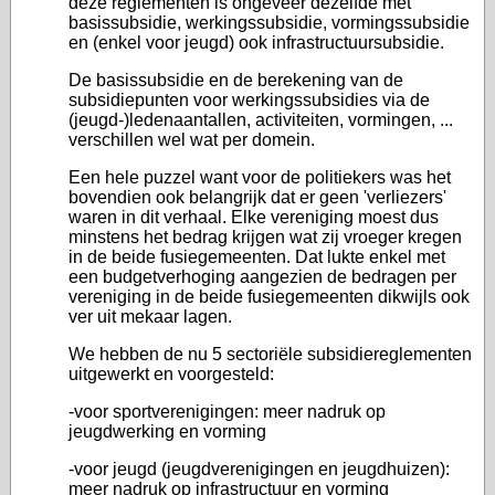
deze reglementen is ongeveer dezelfde met
basissubsidie, werkingssubsidie, vormingssubsidie
en (enkel voor jeugd) ook infrastructuursubsidie.
De basissubsidie en de berekening van de
subsidiepunten voor werkingssubsidies via de
(jeugd-)ledenaantallen, activiteiten, vormingen, ...
verschillen wel wat per domein.
Een hele puzzel want voor de politiekers was het
bovendien ook belangrijk dat er geen 'verliezers'
waren in dit verhaal. Elke vereniging moest dus
minstens het bedrag krijgen wat zij vroeger kregen
in de beide fusiegemeenten. Dat lukte enkel met
een budgetverhoging aangezien de bedragen per
vereniging in de beide fusiegemeenten dikwijls ook
ver uit mekaar lagen.
We hebben de nu 5 sectoriële subsidiereglementen
uitgewerkt en voorgesteld:
-voor sportverenigingen: meer nadruk op
jeugdwerking en vorming
-voor jeugd (jeugdverenigingen en jeugdhuizen):
meer nadruk op infrastructuur en vorming