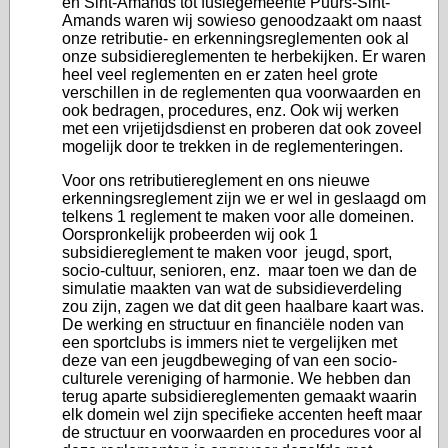
en Sint-Amands tot fusiegemeente Puurs-Sint-
Amands waren wij sowieso genoodzaakt om naast
onze retributie- en erkenningsreglementen ook al
onze subsidiereglementen te herbekijken. Er waren
heel veel reglementen en er zaten heel grote
verschillen in de reglementen qua voorwaarden en
ook bedragen, procedures, enz. Ook wij werken
met een vrijetijdsdienst en proberen dat ook zoveel
mogelijk door te trekken in de reglementeringen.
Voor ons retributiereglement en ons nieuwe
erkenningsreglement zijn we er wel in geslaagd om
telkens 1 reglement te maken voor alle domeinen.
Oorspronkelijk probeerden wij ook 1
subsidiereglement te maken voor jeugd, sport,
socio-cultuur, senioren, enz. maar toen we dan de
simulatie maakten van wat de subsidieverdeling
zou zijn, zagen we dat dit geen haalbare kaart was.
De werking en structuur en financiële noden van
een sportclubs is immers niet te vergelijken met
deze van een jeugdbeweging of van een socio-
culturele vereniging of harmonie. We hebben dan
terug aparte subsidiereglementen gemaakt waarin
elk domein wel zijn specifieke accenten heeft maar
de structuur en voorwaarden en procedures voor al