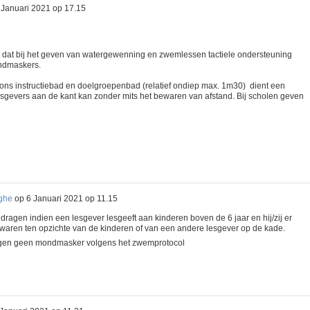
 Januari 2021 op 17.15
at dat bij het geven van watergewenning en zwemlessen tactiele ondersteuning
ondmaskers.
n ons instructiebad en doelgroepenbad (relatief ondiep max. 1m30) dient een
evers aan de kant kan zonder mits het bewaren van afstand. Bij scholen geven
ghe
op
6 Januari 2021 op 11.15
ragen indien een lesgever lesgeeft aan kinderen boven de 6 jaar en hij/zij er
bewaren ten opzichte van de kinderen of van een andere lesgever op de kade.
gen geen mondmasker volgens het zwemprotocol