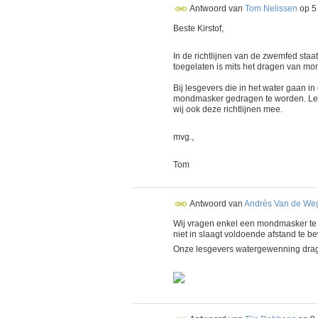
Antwoord van
Tom Nelissen
op
5
Beste Kirstof,
In de richtlijnen van de zwemfed sta
toegelaten is mits het dragen van m
Bij lesgevers die in het water gaan i
mondmasker gedragen te worden. Lesg
wij ook deze richtlijnen mee.
mvg.,
Tom
Antwoord van
Andrès Van de We
Wij vragen enkel een mondmasker te d
niet in slaagt voldoende afstand te 
Onze lesgevers watergewenning dra