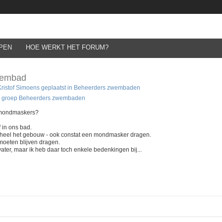
PEN
HOE WERKT HET FORUM?
wembad
Kristof Simoens
geplaatst in
Beheerders zwembaden
 de groep Beheerders zwembaden
e mondmaskers?
 in ons bad.
 heel het gebouw - ook constat een mondmasker dragen.
 moeten blijven dragen.
water, maar ik heb daar toch enkele bedenkingen bij...