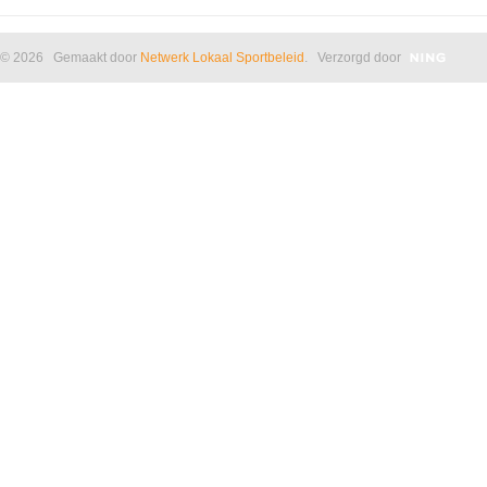
© 2026 Gemaakt door
Netwerk Lokaal Sportbeleid
. Verzorgd door