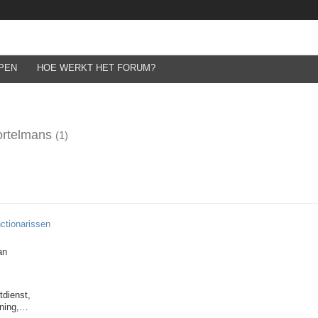
PEN
HOE WERKT HET FORUM?
ortelmans
(1)
ctionarissen
an
tdienst,
nning,…