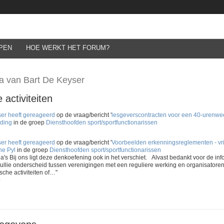
PEN
HOE WERKT HET FORUM?
a van Bart De Keyser
 activiteiten
ser
heeft gereageerd
op de vraag/bericht '
lesgeverscontracten voor een 40-urenwe
ding
in de groep
Diensthoofden sport/sportfunctionarissen
ser
heeft gereageerd
op de vraag/bericht '
Voorbeelden erkenningsreglementen - vri
ne Pyl
in de groep
Diensthoofden sport/sportfunctionarissen
ga's Bij ons ligt deze denkoefening ook in het verschiet. Alvast bedankt voor de info
llie onderscheid tussen verenigingen met een reguliere werking en organisatore
sche activiteiten of…"
0