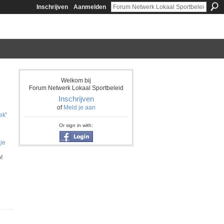
Inschrijven
Aanmelden
Welkom bij
Forum Netwerk Lokaal Sportbeleid
Inschrijven
of
Meld je aan
ek
'
Or sign in with:
je
!
n