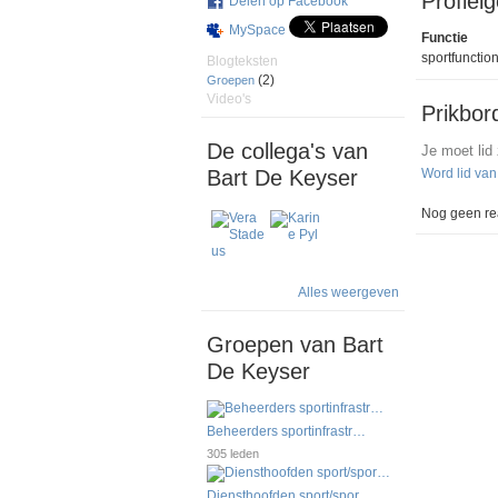
Profiel
Delen op Facebook
MySpace
Functie
sportfunction
Blogteksten
(2)
Groepen
Video's
Prikbor
De collega's van
Je moet lid
Bart De Keyser
Word lid va
Nog geen rea
Alles weergeven
Groepen van Bart
De Keyser
Beheerders sportinfrastr…
305 leden
Diensthoofden sport/spor…