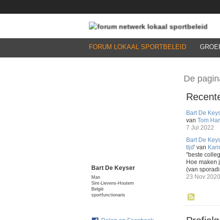
FORUM LOKAAL SPORTBELEID
GROE
De pagin
Recente
Bart De Key
van
Tom Har
7 Jul 2022
Bart De Key
tijd
' van
Kari
"beste colle
Hoe maken ju
Bart De Keyser
(van sporadi
23 Nov 202
Man
Sint-Lievens-Houtem
België
sportfunctionaris