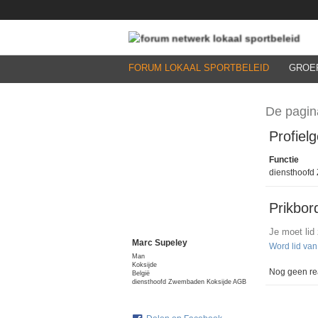
FORUM LOKAAL SPORTBELEID
GROE
De pagin
Profiel
Functie
diensthoofd
Prikbor
Je moet lid
Marc Supeley
Word lid va
Man
Koksijde
Nog geen rea
België
diensthoofd Zwembaden Koksijde AGB