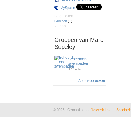
Delen op Facebook
MySpace
Blogteksten
(1)
Groepen
Video's
Groepen van Marc
Supeley
Beheerders
zwembaden
177 leden
Alles weergeven
© 2026 Gemaakt door
Netwerk Lokaal Sportbel