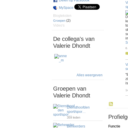
Delen op Facebook
V
s
MySpace
Blogteksten
D
(2)
Groepen
k
t
Video's
s
s
De collega's van
i
S
Valerie Dhondt
6
V
s
"
Alles weergeven
z
i
Groepen van
1
Valerie Dhondt
Diensthoofden
sport/spor…
Profiel
359 leden
Functie
Beheerders