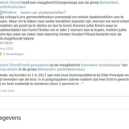
alerie Dhondt
heeft een vraag/bericht toegevoegd aan de groep
Beheerders
portinfrastructuur
huren van skatetoestellen?
ag collega's,ons gemeentebestuur overweegt om enkele skatetoestellen aan te
open. Maar om te kijken naar welke toestellen populair zijn, wensen we eerst enke
oestellen als proef op te stellen en dus te huren.Kennen jullie firma's waar je
katetoestellen kan huren?Indien we er later 1 wensen aan te kopen, hebben jullie
oms tips waar we zeker mee rekening moeten houden?Alvast bedankt voor de
nfo.mvgDhondt Valerie
ee More
 Aug 2020
2
Opmerkingen
alerie Dhondt
heeft gereageerd
op de vraag/bericht '
pannakooi verplaatsbaar
' van
onja domen
in de groep
Beheerders sportinfrastructuur
Beste, wij kochten er 1 in 2017 aan met onze burensportdienst bij Elite-Freestyle en
ijn tevreden van de kooi. is in polypropyleen (sterke materie dat heel licht in gewich
s) en heel makkelijk te monteren (door 1 persoon in…"
4 Feb 2020
gegevens