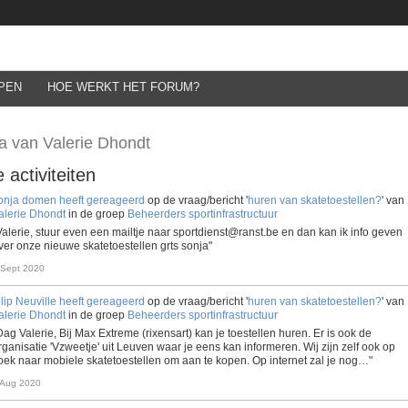
PEN
HOE WERKT HET FORUM?
a van Valerie Dhondt
 activiteiten
onja domen
heeft gereageerd
op de vraag/bericht '
huren van skatetoestellen?
' van
alerie Dhondt
in de groep
Beheerders sportinfrastructuur
Valerie, stuur even een mailtje naar sportdienst@ranst.be en dan kan ik info geven
ver onze nieuwe skatetoestellen grts sonja"
 Sept 2020
ilip Neuville
heeft gereageerd
op de vraag/bericht '
huren van skatetoestellen?
' van
alerie Dhondt
in de groep
Beheerders sportinfrastructuur
Dag Valerie, Bij Max Extreme (rixensart) kan je toestellen huren. Er is ook de
rganisatie 'Vzweetje' uit Leuven waar je eens kan informeren. Wij zijn zelf ook op
oek naar mobiele skatetoestellen om aan te kopen. Op internet zal je nog…"
 Aug 2020