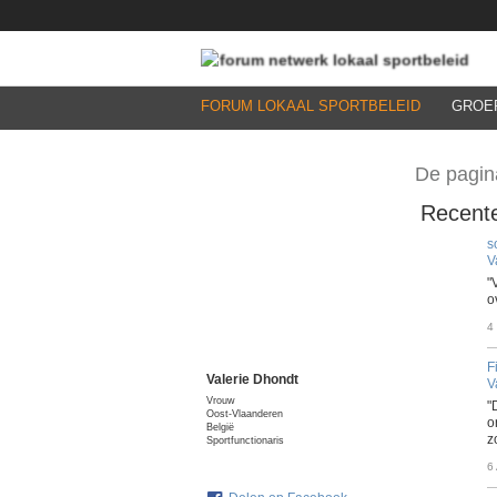
FORUM LOKAAL SPORTBELEID
GROE
De pagin
Recente
s
V
"
o
4
F
Valerie Dhondt
V
Vrouw
"
Oost-Vlaanderen
o
België
z
Sportfunctionaris
6