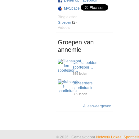
Delen op Facebook
MySpace
Blogteksten
(2)
Groepen
Video's
Groepen van
annemie
Diensthoofden
sport/spor…
359 leden
Beheerders
sportinfrastr…
305 leden
Alles weergeven
© 2026 Gemaakt door
Netwerk Lokaal Sportbel