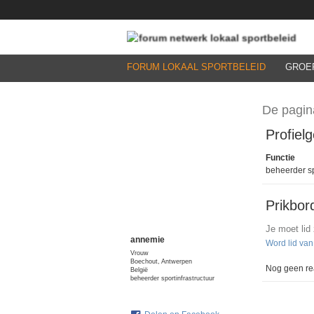
FORUM LOKAAL SPORTBELEID
GROE
De pagin
Profiel
Functie
beheerder sp
Prikbor
Je moet lid
annemie
Word lid va
Vrouw
Boechout, Antwerpen
Nog geen rea
België
beheerder sportinfrastructuur