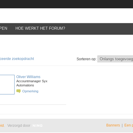
PEN
HOE WERKT HET FORUM?
ceerde zoekopdracht
Sorteren op:
Oliver Williams
Accountmanager Syx
Automations
Opmerking
Banners
|
Een 
eid
. Verzorgd door