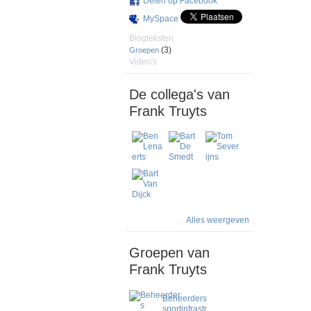
Delen op Facebook
MySpace
Blogteksten
(3)
Groepen
Video's
De collega's van
Frank Truyts
Alles weergeven
Groepen van
Frank Truyts
Beheerders
sportinfrastr…