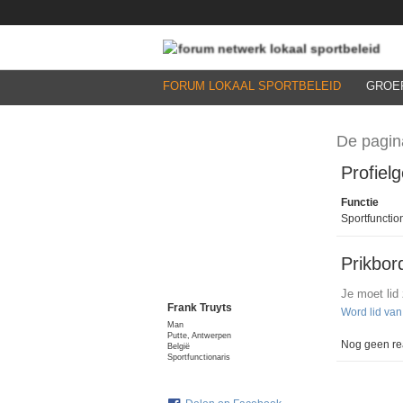
FORUM LOKAAL SPORTBELEID
GROE
De pagin
Profiel
Functie
Sportfunctio
Prikbor
Je moet lid
Frank Truyts
Word lid va
Man
Putte, Antwerpen
Nog geen rea
België
Sportfunctionaris