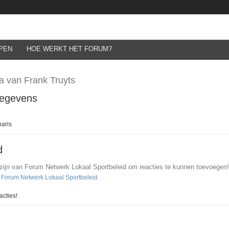
PEN
HOE WERKT HET FORUM?
a van Frank Truyts
gegevens
naris
d
 zijn van Forum Netwerk Lokaal Sportbeleid om reacties te kunnen toevoegen!
n Forum Netwerk Lokaal Sportbeleid
cties!