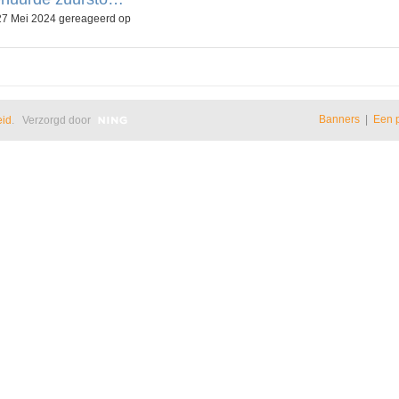
 Mei 2024 gereageerd op
Banners
|
Een 
eid
. Verzorgd door