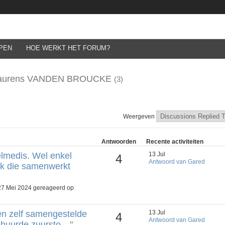
PEN
HOE WERKT HET FORUM?
n Laurens VANDEN BROUCKE
(3)
Weergeven
Antwoorden
Recente activiteiten
elmedis. Wel enkel
13 Jul
4
Antwoord van Gared
ek die samenwerkt
 Mei 2024 gereageerd op
en zelf samengestelde
13 Jul
4
Antwoord van Gared
Gehuurde zuursto…
"