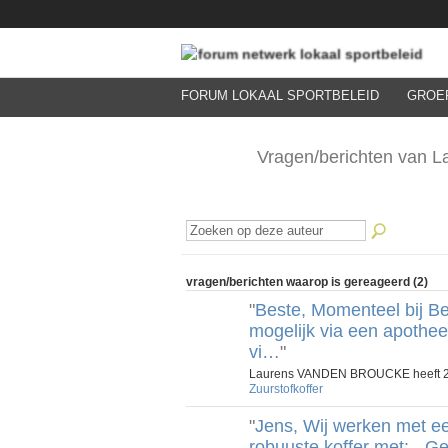
FORUM LOKAAL SPORTBELEID
GROE
Vragen/berichten va
vragen/berichten waarop is gereageerd (2)
"
Beste, Momenteel bij B
mogelijk via een apothe
vi…
"
Laurens VANDEN BROUCKE heeft 27
Zuurstofkoffer
"
Jens, Wij werken met e
robuuste koffer met: - 