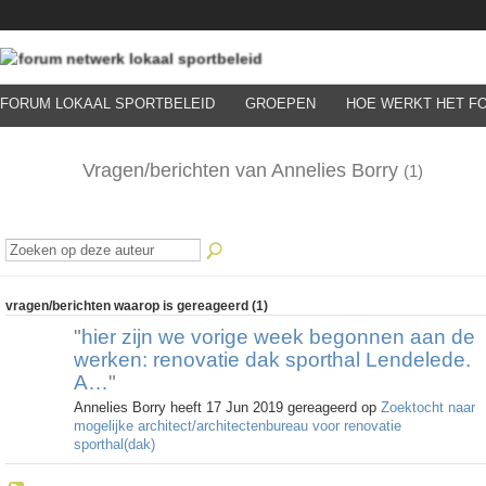
FORUM LOKAAL SPORTBELEID
GROEPEN
HOE WERKT HET F
Vragen/berichten van Annelies Borry
(1)
vragen/berichten waarop is gereageerd (1)
"
hier zijn we vorige week begonnen aan de
werken: renovatie dak sporthal Lendelede.
A…
"
Annelies Borry heeft 17 Jun 2019 gereageerd op
Zoektocht naar
mogelijke architect/architectenbureau voor renovatie
sporthal(dak)