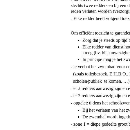
slechts twee redders en bij een
reden verlaten worden (verzorgi
- Elke redder heeft volgend toe
Om efficiënt toezicht te garand
Zorg dat je steeds op tijd 
Elke redder van dienst ho
kreeg (bv. bij aanwezighe
In principe mag je het zwe
- je verlaat het zwembad voor e
(zoals toiletbezoek, E.H.B.O., 
scholen/publiek te komen, …)
- er 3 redders aanwezig zijn en
- er 2 redders aanwezig zijn en
- opgelet: tijdens het schoolzw
Bij het verlaten van het z
De zwemhal wordt ingedee
- zone 1 = diepe gedeelte groot 