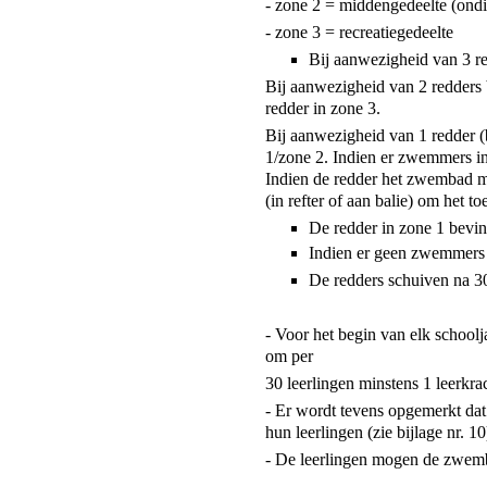
- zone 2 = middengedeelte (ond
- zone 3 = recreatiegedeelte
Bij aanwezigheid van 3 re
Bij aanwezigheid van 2 redders 
redder in zone 3.
Bij aanwezigheid van 1 redder (
1/zone 2. Indien er zwemmers in 
Indien de redder het zwembad moe
(in refter of aan balie) om het t
De redder in zone 1 bevind
Indien er geen zwemmers z
De redders schuiven na 30
- Voor het begin van elk school
om per
30 leerlingen minstens 1 leerkrac
- Er wordt tevens opgemerkt dat
hun leerlingen (zie bijlage nr. 10
- De leerlingen mogen de zwemba