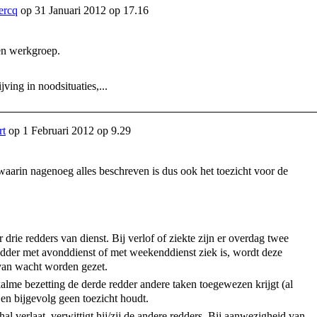
ercq
op
31 Januari 2012 op 17.16
n werkgroep.
ving in noodsituaties,...
rt
op
1 Februari 2012 op 9.29
arin nagenoeg alles beschreven is dus ook het toezicht voor de
r drie redders van dienst. Bij verlof of ziekte zijn er overdag twee
redder met avonddienst of met weekenddienst ziek is, wordt deze
van wacht worden gezet.
kalme bezetting de derde redder andere taken toegewezen krijgt (al
en bijgevolg geen toezicht houdt.
l verlaat, verwittigt hij/zij de andere redders. Bij aanwezigheid van