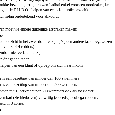
 drukke bezetting, mag de zwembadhal enkel voor een noodzakelijke
ng in de E.H.B.O., helpen van een klant, toiletbezoek).
zichtsplan ondertekend voor akkoord.
eren moet we enkele duidelijke afspraken maken:
bent
udt toezicht in het zwembad, tenzij hij/zij een andere taak toegewezen
id van 3 of 4 redders)
mbad niet verlaten tenzij:
en dringende reden
helpen van een klant of oproep om zich naar inkom
 er is een bezetting van minder dan 100 zwemmers
 er is een bezetting van minder dan 50 zwemmers
emmen telt 1 leerkracht per 30 zwemmers ook als toezichter
wembad (zie hierboven) verwittig je steeds je collega-redders.
ld in 3 zones:
bad