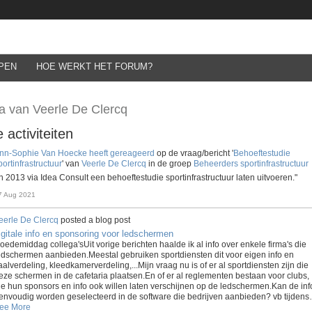
PEN
HOE WERKT HET FORUM?
a van Veerle De Clercq
 activiteiten
nn-Sophie Van Hoecke
heeft gereageerd
op de vraag/bericht '
Behoeftestudie
portinfrastructuur
' van
Veerle De Clercq
in de groep
Beheerders sportinfrastructuur
In 2013 via Idea Consult een behoeftestudie sportinfrastructuur laten uitvoeren."
7 Aug 2021
eerle De Clercq
posted a blog post
igitale info en sponsoring voor ledschermen
oedemiddag collega'sUit vorige berichten haalde ik al info over enkele firma's die
edschermen aanbieden.Meestal gebruiken sportdiensten dit voor eigen info en
aalverdeling, kleedkamerverdeling,...Mijn vraag nu is of er al sportdiensten zijn die
eze schermen in de cafetaria plaatsen.En of er al reglementen bestaan voor clubs,
ie hun sponsors en info ook willen laten verschijnen op de ledschermen.Kan de inf
envoudig worden geselecteerd in de software die bedrijven aanbieden? vb tijden
ee More