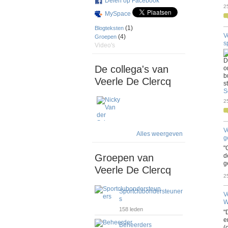
Delen op Facebook
2
MySpace
(1)
Blogteksten
V
(4)
Groepen
s
Video's
D
De collega's van
o
b
Veerle De Clercq
s
S
2
V
Alles weergeven
g
"
Groepen van
d
g
Veerle De Clercq
2
Sportclubondersteuner
V
s
W
158 leden
"
e
Beheerders
(