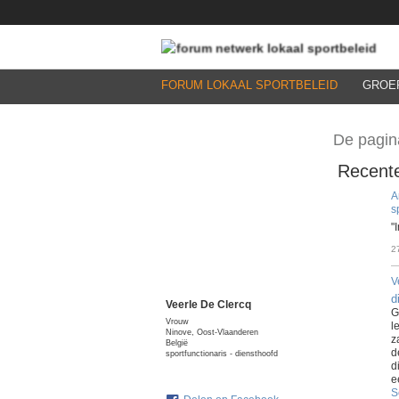
FORUM LOKAAL SPORTBELEID
GROE
De pagin
Recente
A
s
"
2
V
d
Veerle De Clercq
G
Vrouw
l
Ninove, Oost-Vlaanderen
z
België
d
sportfunctionaris - diensthoofd
d
e
S