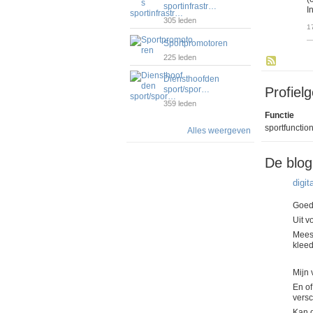
sportinfrastr…
I
305 leden
1
Sportpromotoren
225 leden
Diensthoofden
sport/spor…
Profiel
359 leden
Functie
sportfunction
Alles weergeven
De blog
digi
Goed
Uit v
Meest
kleed
Mijn 
En of
versc
Kan 