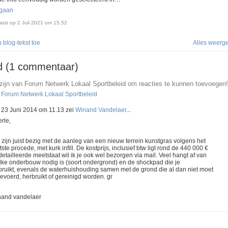
gaan
atst op 2 Juli 2021 om 15.52
 blog-tekst toe
Alles weerg
d (1 commentaar)
 zijn van Forum Netwerk Lokaal Sportbeleid om reacties te kunnen toevoegen!
n Forum Netwerk Lokaal Sportbeleid
 23 Juni 2014 om 11.13 zei
Winand Vandelaer
...
rle,
 zijn juist bezig met de aanleg van een nieuw terrein kunstgras volgens het
tste procede, met kurk infill. De kostprijs, inclusief btw ligt rond de 440 000 €
etailleerde meetstaat wil ik je ook wel bezorgen via mail. Veel hangt af van
lke onderbouw nodig is (soort ondergrond) en de shockpad die je
ruikt, evenals de waterhuishouding samen met de grond die al dan niet moet
evoerd, herbruikt of gereinigd worden. gr
nand vandelaer