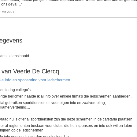
n ons geval…"
7 Mrt 2021
gegevens
aris - diensthoofd
 van Veerle De Clercq
tale info en sponsoring voor ledschermen
emiddag collega's
orige berichten haalde ik al info over enkele firma's die ledschermen aanbieden.
al gebruiken sportdiensten dit voor eigen info en zaalverdeling,
kamerverdeling,...
vraag nu is of er al sportdiensten zijn die deze schermen in de cafetaria plaatsen.
 er al reglementen bestaan voor clubs, die hun sponsors en info ook willen laten
hijnen op de ledschermen.
de info eenvoudig worden geselecteerd in…