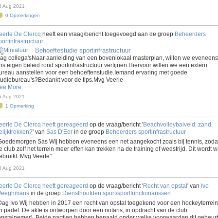
5 Aug 2021
0
Opmerkingen
eerle De Clercq
heeft een vraag/bericht toegevoegd aan de groep
Beheerders
portinfrastructuur
Behoeftestudie sportinfrastructuur
ag collega'sNaar aanleiding van een bovenlokaal masterplan, willen we eveneens
ns eigen beleid rond sportinfrastructuur verfijnen.Hiervoor willen we een extern
ureau aanstellen voor een behoeftenstudie.Iemand ervaring met goede
tudiebureau's?Bedankt voor de tips.Mvg Veerle
ee More
5 Aug 2021
1
Opmerking
eerle De Clercq
heeft gereageerd
op de vraag/bericht '
Beachvolleybalveld: zand
elijktrekken?
' van
Sas D'Eer
in de groep
Beheerders sportinfrastructuur
Goedemorgen Sas Wij hebben eveneens een net aangekocht zoals bij tennis, zoda
e club zelf het terrein meer effen kan trekken na de training of wedstrijd. Dit wordt w
ebruikt. Mvg Veerle"
5 Aug 2021
eerle De Clercq
heeft gereageerd
op de vraag/bericht '
Recht van opstal
' van
Ivo
eeghmans
in de groep
Diensthoofden sport/sportfunctionarissen
Dag Ivo Wij hebben in 2017 een recht van opstal toegekend voor een hockeyterrein
n padel. De akte is ontworpen door een notaris, in opdracht van de club
opstalnemer). Beide partijen hebben bepaald onder welke voorwaarden dit gebeurt