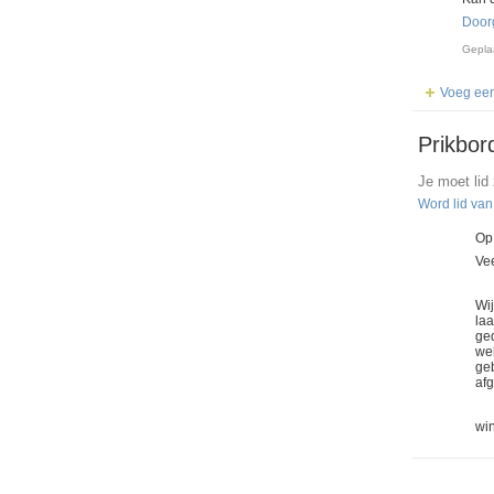
Door
Gepla
Voeg een
Prikbor
Je moet lid
Word lid va
Op
Vee
Wij
laa
ged
we
geb
afg
wi