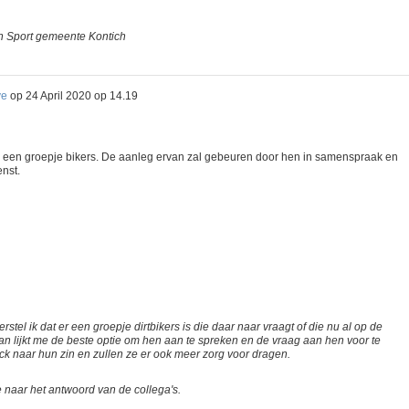
n Sport gemeente Kontich
ve
op
24 April 2020 op 14.19
r een groepje bikers. De aanleg ervan zal gebeuren door hen in samenspraak en
nst.
rstel ik dat er een groepje dirtbikers is die daar naar vraagt of die nu al op de
s, dan lijkt me de beste optie om hen aan te spreken en de vraag aan hen voor te
k naar hun zin en zullen ze er ook meer zorg voor dragen.
 je naar het antwoord van de collega's.