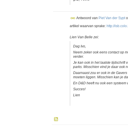
Antwoord van
Piet Van der Sypt
o
artikel waarvan sprake:
http://isb.co
Lien Van Belle zei:
Dag Ivo,
Neem zeker ook eens contact op m
verder.
Je kan ook in het laatste tijdschrif
parks. Misschien vind je daar ook no
Daarnaast zou er ook in de Gavers
moeten liggen. Misschien kan je 
En D&D heeft nu ook een systeem w
Succes!
Lien