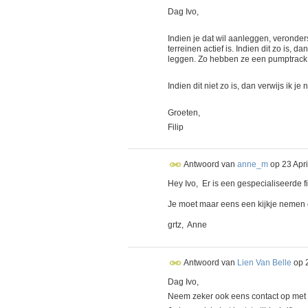
Dag Ivo,
Indien je dat wil aanleggen, veronderst
terreinen actief is. Indien dit zo is,
leggen. Zo hebben ze een pumptrack n
Indien dit niet zo is, dan verwijs ik j
Groeten,
Filip
Antwoord van
anne_m
op
23 Apr
Hey Ivo, Er is een gespecialiseerde f
Je moet maar eens een kijkje nemen 
grtz, Anne
Antwoord van
Lien Van Belle
op
Dag Ivo,
Neem zeker ook eens contact op met 