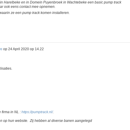
 in Harelbeke en in Domein Puyenbroek in Wachtebeke een basic pump track
daar ook eens contact mee opnemen.
aarin ze een pump track komen installeren.
ve
op
24 April 2020 op 14.22
isaties.
 firma in NL :
https://pumptrack.nl/
.
n op hun website. Zij hebben al diverse banen aangelegd