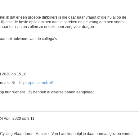
el ik dat er een groepje dirtbikers is die daar naar vraagt of die nu al op de
 dan lijkt me de beste optie om hen aan te spreken en de vraag aan hen voor te
aar hun zin en zullen ze er ook meer zorg voor dragen.
e naar het antwoord van de collega's.
il 2020 op 15.10
irma in NL :
https://pumptrack.nl/
.
op hun website. Zij hebben al diverse banen aangelegd
24 April 2020 op 9.11
Cycling Vlaanderen. Massimo Van Lancker helpt je daar normaalgezien verder.