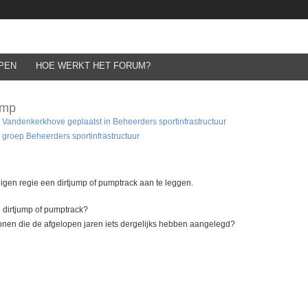
PEN
HOE WERKT HET FORUM?
ump
o Vandenkerkhove
geplaatst in
Beheerders sportinfrastructuur
 groep Beheerders sportinfrastructuur
igen regie een dirtjump of pumptrack aan te leggen.
 dirtjump of pumptrack?
onen die de afgelopen jaren iets dergelijks hebben aangelegd?