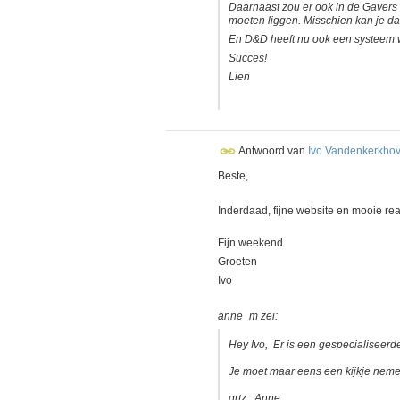
Daarnaast zou er ook in de Gavers
moeten liggen. Misschien kan je 
En D&D heeft nu ook een systeem w
Succes!
Lien
Antwoord van
Ivo Vandenkerkho
Beste,
Inderdaad, fijne website en mooie real
Fijn weekend.
Groeten
Ivo
anne_m zei:
Hey Ivo, Er is een gespecialiseerde
Je moet maar eens een kijkje neme
grtz, Anne