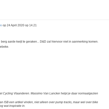
ve
op
24 April 2020 op 14.21
 berg aarde kwijt te geraken... D&D zal hiervoor niet in aanmerking komen.
tebeke.
et Cycling Vlaanderen. Massimo Van Lancker helpt je daar normaalgezien
t van ISB een artikel vinden, niet alleen over pump tracks, maar wel over bike
g wat inspiratie in.