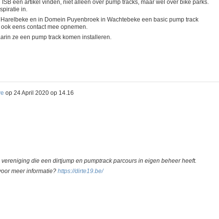
an ISB een artikel vinden, niet alleen over pump tracks, maar wel over bike parks.
piratie in.
n Harelbeke en in Domein Puyenbroek in Wachtebeke een basic pump track
ar ook eens contact mee opnemen.
rin ze een pump track komen installeren.
ve
op
24 April 2020 op 14.16
vereniging die een dirtjump en pumptrack parcours in eigen beheer heeft.
voor meer informatie?
https://dirte19.be/