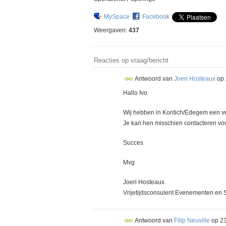
MySpace
Facebook
Weergaven:
437
Reacties op vraag/bericht
Antwoord van
Joeri Hosteaux
op
Hallo Ivo
Wij hebben in Kontich/Edegem een ver
Je kan hen misschien contacteren vo
Succes
Mvg
Joeri Hosteaux
Vrijetijdsconsulent Evenementen en 
Antwoord van
Filip Neuville
op
23