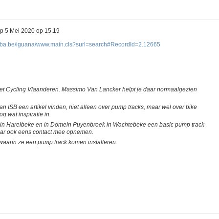
p
5 Mei 2020 op 15.19
lo.ba.be/iguana/www.main.cls?surl=search#RecordId=2.12665
et Cycling Vlaanderen. Massimo Van Lancker helpt je daar normaalgezien
t van ISB een artikel vinden, niet alleen over pump tracks, maar wel over bike
g wat inspiratie in.
 in Harelbeke en in Domein Puyenbroek in Wachtebeke een basic pump track
daar ook eens contact mee opnemen.
aarin ze een pump track komen installeren.