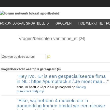
FORUM LOKAAL SPORTBELEID
GROEPEN
HOE WERKT HET F
Vragen/berichten van anne_m
(24)
vragen/berichten waarop is gereageerd (4)
"
Hey Ivo, Er is een gespecialiseerde firma
in NL : https://pumptrack.nl/.Je moet maa…
"
anne_m heeft 23 Apr 2020 gereageerd op
Aanleg
pumptrack/dirtjump
"
Elke, we hebben 4 mobiele die in
aanmerking komen omdat we een nieuwe