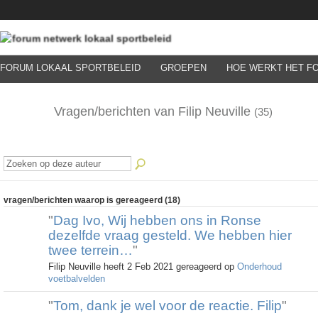
FORUM LOKAAL SPORTBELEID
GROEPEN
HOE WERKT HET F
Vragen/berichten van Filip Neuville
(35)
vragen/berichten waarop is gereageerd (18)
"
Dag Ivo, Wij hebben ons in Ronse
dezelfde vraag gesteld. We hebben hier
twee terrein…
"
Filip Neuville heeft 2 Feb 2021 gereageerd op
Onderhoud
voetbalvelden
"
Tom, dank je wel voor de reactie. Filip
"