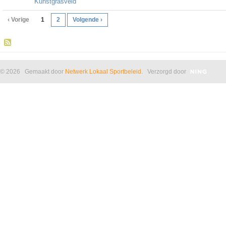
Kunstgrasveld
‹ Vorige
1
2
Volgende ›
© 2026 Gemaakt door
Netwerk Lokaal Sportbeleid
. Verzorgd door