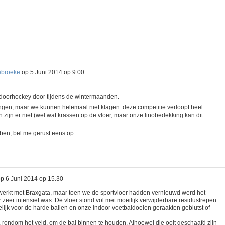
ebroeke
op
5 Juni 2014 op 9.00
indoorhockey door tijdens de wintermaanden.
ngen, maar we kunnen helemaal niet klagen: deze competitie verloopt heel
 zijn er niet (wel wat krassen op de vloer, maar onze linobedekking kan dit
ben, bel me gerust eens op.
op
6 Juni 2014 op 15.30
erkt met Braxgata, maar toen we de sportvloer hadden vernieuwd werd het
r zeer intensief was. De vloer stond vol met moeilijk verwijderbare residustrepen.
lijk voor de harde ballen en onze indoor voetbaldoelen geraakten geblutst of
rondom het veld, om de bal binnen te houden. Alhoewel die ooit geschaafd zijn