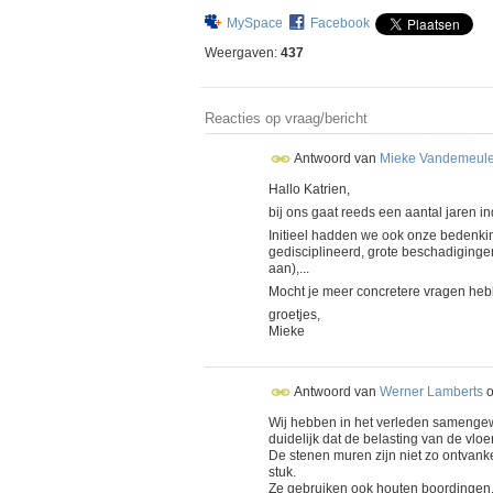
MySpace
Facebook
Weergaven:
437
Reacties op vraag/bericht
Antwoord van
Mieke Vandemeul
Hallo Katrien,
bij ons gaat reeds een aantal jaren 
Initieel hadden we ook onze bedenki
gedisciplineerd, grote beschadigingen
aan),...
Mocht je meer concretere vragen heb
groetjes,
Mieke
Antwoord van
Werner Lamberts
Wij hebben in het verleden samengew
duidelijk dat de belasting van de vloe
De stenen muren zijn niet zo ontvanke
stuk.
Ze gebruiken ook houten boordingen, 