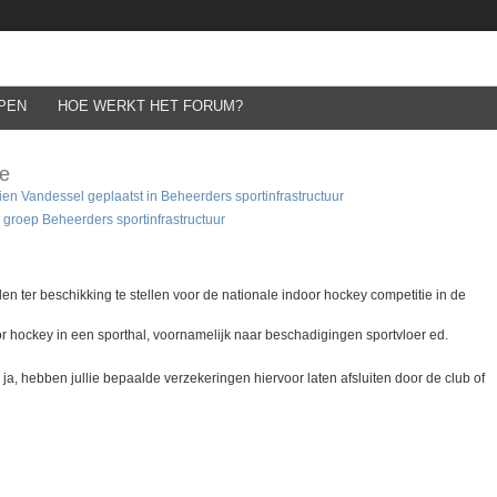
PEN
HOE WERKT HET FORUM?
ie
rien Vandessel
geplaatst in
Beheerders sportinfrastructuur
 groep Beheerders sportinfrastructuur
 ter beschikking te stellen voor de nationale indoor hockey competitie in de
r hockey in een sporthal, voornamelijk naar beschadigingen sportvloer ed.
 ja, hebben jullie bepaalde verzekeringen hiervoor laten afsluiten door de club of