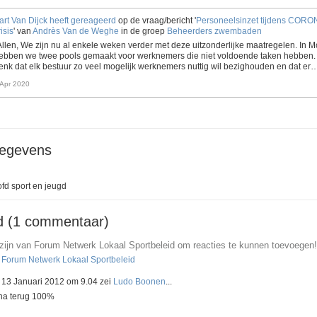
art Van Dijck
heeft gereageerd
op de vraag/bericht '
Personeelsinzet tijdens CORO
risis
' van
Andrès Van de Weghe
in de groep
Beheerders zwembaden
Allen, We zijn nu al enkele weken verder met deze uitzonderlijke maatregelen. In M
ebben we twee pools gemaakt voor werknemers die niet voldoende taken hebben. 
enk dat elk bestuur zo veel mogelijk werknemers nuttig wil bezighouden en dat er
 Apr 2020
gegevens
fd sport en jeugd
d (1 commentaar)
 zijn van Forum Netwerk Lokaal Sportbeleid om reacties te kunnen toevoegen!
n Forum Netwerk Lokaal Sportbeleid
 13 Januari 2012 om 9.04 zei
Ludo Boonen
...
jna terug 100%