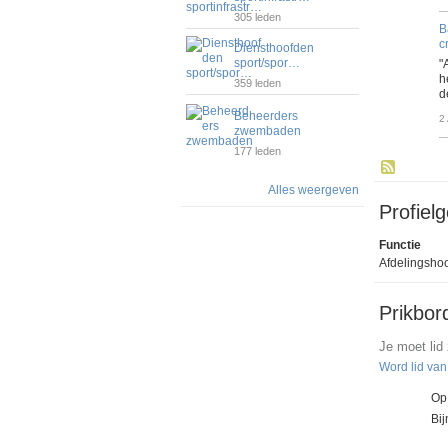
305 leden
B
c
Diensthoofden
sport/spor…
"
h
359 leden
d
Beheerders
2
zwembaden
177 leden
Alles weergeven
Profiel
Functie
Afdelingshoo
Prikbor
Je moet lid
Word lid va
Op
Bi