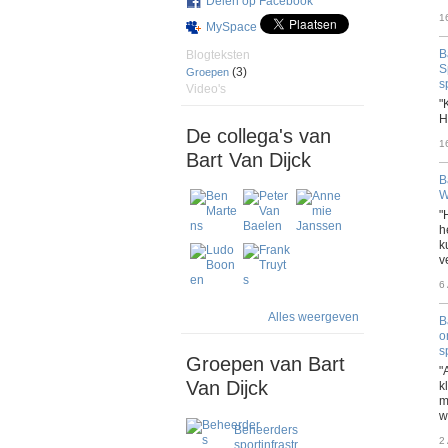
Delen op Facebook
1
MySpace
B
Blogteksten
S
(3)
Groepen
s
Video's
"
H
De collega's van
1
Bart Van Dijck
B
W
"
h
k
v
6
Alles weergeven
B
o
s
Groepen van Bart
"
Van Dijck
k
m
w
Beheerders
2
sportinfrastr…