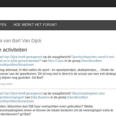
PEN
HOE WERKT HET FORUM?
a van Bart Van Dijck
 activiteiten
art Van Dijck
heeft gereageerd
op de vraag/bericht '
Openluchtsporten vanaf 4 mei -
an er in jullie gemeente/stad?
' van
Nico Claes
in de groep
Diensthoofden
port/sportfunctionarissen
Dag allemaal, In Mol vallen de sport - en speelpleintjes, skatepleinjes,.... Onder de
oemer van de speeltuinen. Dit zit nog niet in direct in de scoop van een exit strategi
ij blijven nog gesloten. Grt Bart"
9 Apr 2020
art Van Dijck
heeft gereageerd
op de vraag/bericht '
Steunmaatregelen voor
portverenigingen
' van
Elke Buelens
in de groep
Diensthoofden
port/sportfunctionarissen
Allen, Misschien kan ISB haar voelsprieten even gebruiken? Welke
teunmaatregelen leven er binnen de lokale besturen om de verenigingen extra te
ndersteunen? grt Bart"