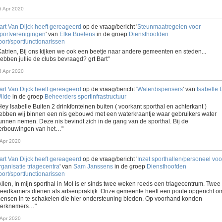
6 Apr 2020
art Van Dijck
heeft gereageerd
op de vraag/bericht '
Steunmaatregelen voor
portverenigingen
' van
Elke Buelens
in de groep
Diensthoofden
port/sportfunctionarissen
Katrien, Bij ons kijken we ook een beetje naar andere gemeenten en steden...
ebben jullie de clubs bevraagd? grt Bart"
6 Apr 2020
art Van Dijck
heeft gereageerd
op de vraag/bericht '
Waterdispensers
' van
Isabelle 
ilde
in de groep
Beheerders sportinfrastructuur
Hey Isabelle Buiten 2 drinkfonteinen buiten ( voorkant sporthal en achterkant )
ebben wij binnen een nis gebouwd met een waterkraantje waar gebruikers water
unnen nemen. Deze nis bevindt zich in de gang van de sporthal. Bij de
erbouwingen van het…"
 Apr 2020
art Van Dijck
heeft gereageerd
op de vraag/bericht '
Inzet sporthallen/personeel voo
rganisatie triagecentra
' van
Sam Janssens
in de groep
Diensthoofden
port/sportfunctionarissen
Allen, In mijn sporthal in Mol is er sinds twee weken reeds een triagecentrum. Twee
leedkamers dienen als artsenpraktijk. Onze gemeente heeft een poule opgericht o
ensen in te schakelen die hier ondersteuning bieden. Op voorhand konden
erknemers…"
 Apr 2020