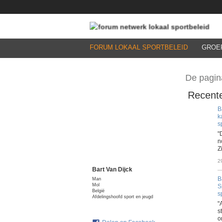
FORUM LOKAAL SPORTBELEID
GROE
De pagin
Recente
B
k
s
"
n
Z
2
Bart Van Dijck
B
Man
Mol
S
België
s
Afdelingshoofd sport en jeugd
"
s
o