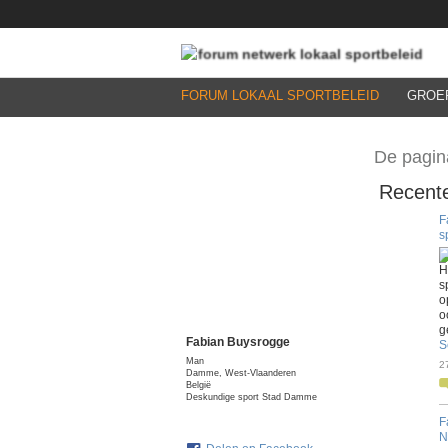
FORUM LOKAAL SPORTBELEID
GROE
De pagin
Recente
F
s
H
s
o
o
g
Fabian Buysrogge
S
Man
2
Damme, West-Vlaanderen
België
Deskundige sport Stad Damme
F
N