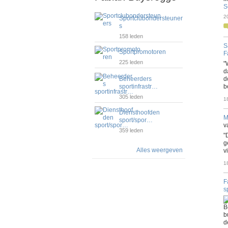
S
2
Sportclubondersteuner
s
158 leden
S
Sportpromotoren
F
225 leden
"
d
Beheerders
d
sportinfrastr…
b
305 leden
1
Diensthoofden
M
sport/spor…
v
359 leden
"
g
Alles weergeven
v
1
F
s
B
b
d