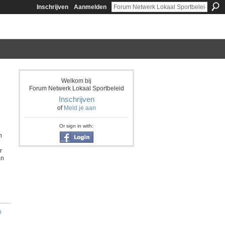
Inschrijven
Aanmelden
Welkom bij
Forum Netwerk Lokaal Sportbeleid
Inschrijven
of
Meld je aan
Or sign in with:
n
r
an
p