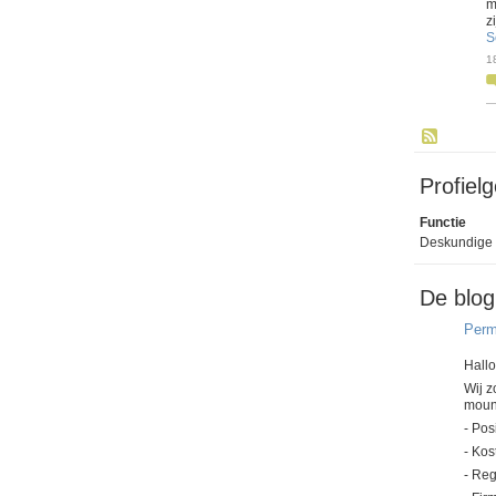
m
z
S
1
Profiel
Functie
Deskundige
De blog
Perm
Hallo
Wij z
moun
- Pos
- Kos
- Re