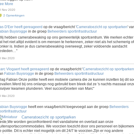
ee More
0 Nov 2020
2
Opmerkingen
as D'Eer
heeft gereageerd
op de vraag/bericht '
Cameratoezicht op sportparken
' va
abian Buysrogge
in de groep
Beheerders sportinfrastructuur
Wij hebben camerabewaking op ons gemeentelijk sportcentrum. We merken echter
at het niet altijd evident is om mensen te herkennen, zeker niet als het schemerig of
onker is. Indien je dus camerabewaking overweegt, zeker voldoende aandacht
esteden…"
8 Mei 2020
arc Vlogaert
heeft gereageerd
op de vraag/bericht '
Cameratoezicht op sportparken
an
Fabian Buysrogge
in de groep
Beheerders sportinfrastructuur
Dag Fabian Onze politie heeft een mobiele camera die ze kunnen inzetten bij dit so
evallen.Werd bij ons onlangs nog gebruikt toen bleek dat ze 's nachts massaal onz
isvijver kwamen plunderen. Veel succesGroeten van Marc"
8 Mei 2020
abian Buysrogge
heeft een vraag/bericht toegevoegd aan de groep
Beheerders
portinfrastructuur
Cameratoezicht op sportparken
este,We worden geconfronteerd met vandalisme en overlast aan onze
uitensportaccommmodaties. We voorzien toezicht door ons personeel en bijkomen
e politie. Dit is echter niet mogelijk om dit 24/7 te voorzien.Zijn er nog andere