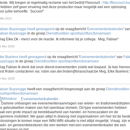
Beste, Wij kregen al regelmatig reclame van het bedrijf Flexcourt -
http://flexcourt.eu
 Hebben zelf geen ervaring met deze producten maar mogelijk wel een oplossing
oor jullie behoefte. Succes!"
 Mrt 2021
abian Buysrogge
heeft gereageerd
op de vraag/bericht '
Evenementenkalender
' va
abian Buysrogge
in de groep
Diensthoofden sport/sportfunctionarissen
Dag Elke,Ok - merci voor de reactie. Ik informeer bij je collega. Mvg, Fabian"
3 Nov 2020
lke Buelens
heeft gereageerd
op de vraag/bericht '
Evenementenkalender
' van
Fab
uysrogge
in de groep
Diensthoofden sport/sportfunctionarissen
Dag Fabian Ik denk dat onze dienst evenementen zoiets wel toepast. Je kan hiervo
est Robin contacteren via: robin.van.der.linden@brasschaat.be Mvg, Elke Buelens.
3 Nov 2020
abian Buysrogge
heeft een vraag/bericht toegevoegd aan de groep
Diensthoofden
port/sportfunctionarissen
Evenementenkalender
n Damme ontvangen we evenementenaanvragen van wieler- en triatlonwedstrijden
ie gebruikwillen maken van het openbaar domein. Dit type evenementen hebben
aak een grote impact op bereikbaarheid van handel- en horecazaken en de
lgemene mobiliteit. We gaan altijd in dialoog met organisatoren om hier tot de best
plossingen te komen maar een WIN-WIN situatie is niet altijd mogelijk. Vraag: zijn e
tads- en gemeentebesturen die een werken met een evenementenkader die een
imiet leggen op het…