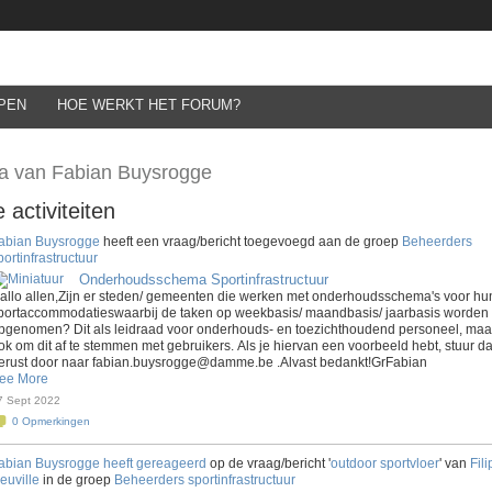
PEN
HOE WERKT HET FORUM?
a van Fabian Buysrogge
 activiteiten
abian Buysrogge
heeft een vraag/bericht toegevoegd aan de groep
Beheerders
portinfrastructuur
Onderhoudsschema Sportinfrastructuur
allo allen,Zijn er steden/ gemeenten die werken met onderhoudsschema's voor hu
portaccommodatieswaarbij de taken op weekbasis/ maandbasis/ jaarbasis worden
pgenomen? Dit als leidraad voor onderhouds- en toezichthoudend personeel, maa
ok om dit af te stemmen met gebruikers. Als je hiervan een voorbeeld hebt, stuur d
erust door naar fabian.buysrogge@damme.be .Alvast bedankt!GrFabian
ee More
7 Sept 2022
0
Opmerkingen
abian Buysrogge
heeft gereageerd
op de vraag/bericht '
outdoor sportvloer
' van
Fili
euville
in de groep
Beheerders sportinfrastructuur