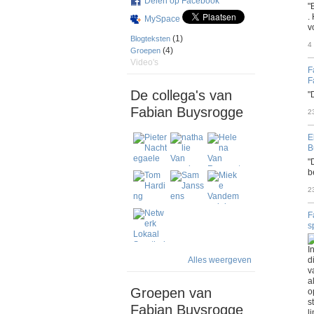
Delen op Facebook
"
.
MySpace
v
(1)
Blogteksten
4
(4)
Groepen
Video's
F
F
De collega's van
"
Fabian Buysrogge
2
E
B
"
b
2
F
s
I
Alles weergeven
d
v
a
Groepen van
o
s
Fabian Buysrogge
l