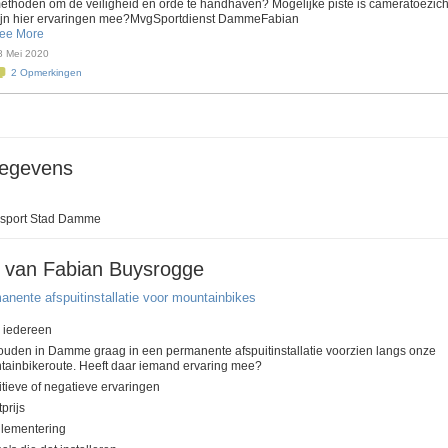
ethoden om de veiligheid en orde te handhaven? Mogelijke piste is cameratoezich
ijn hier ervaringen mee?MvgSportdienst DammeFabian
ee More
8 Mei 2020
2
Opmerkingen
gegevens
 sport Stad Damme
 van Fabian Buysrogge
anente afspuitinstallatie voor mountainbikes
 iedereen
ouden in Damme graag in een permanente afspuitinstallatie voorzien langs onze
tainbikeroute. Heeft daar iemand ervaring mee?
itieve of negatieve ervaringen
tprijs
glementering