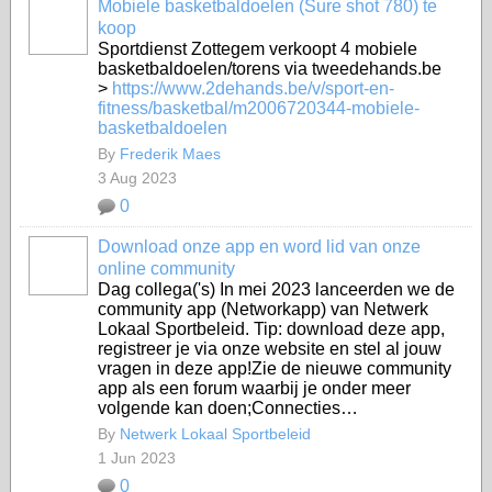
Mobiele basketbaldoelen (Sure shot 780) te
koop
Sportdienst Zottegem verkoopt 4 mobiele
basketbaldoelen/torens via tweedehands.be
>
https://www.2dehands.be/v/sport-en-
fitness/basketbal/m2006720344-mobiele-
basketbaldoelen
By
Frederik Maes
3 Aug 2023
0
Download onze app en word lid van onze
online community
Dag collega('s) In mei 2023 lanceerden we de
community app (Networkapp) van Netwerk
Lokaal Sportbeleid. Tip: download deze app,
registreer je via onze website en stel al jouw
vragen in deze app!Zie de nieuwe community
app als een forum waarbij je onder meer
volgende kan doen;Connecties…
By
Netwerk Lokaal Sportbeleid
1 Jun 2023
0