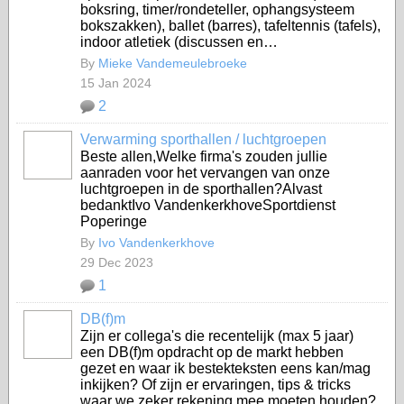
boksring, timer/rondeteller, ophangsysteem
bokszakken), ballet (barres), tafeltennis (tafels),
indoor atletiek (discussen en…
By
Mieke Vandemeulebroeke
15 Jan 2024
2
Verwarming sporthallen / luchtgroepen
Beste allen,Welke firma's zouden jullie
aanraden voor het vervangen van onze
luchtgroepen in de sporthallen?Alvast
bedanktIvo VandenkerkhoveSportdienst
Poperinge
By
Ivo Vandenkerkhove
29 Dec 2023
1
DB(f)m
Zijn er collega's die recentelijk (max 5 jaar)
een DB(f)m opdracht op de markt hebben
gezet en waar ik bestekteksten eens kan/mag
inkijken? Of zijn er ervaringen, tips & tricks
waar we zeker rekening mee moeten houden?