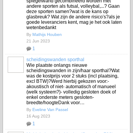
spiegelwand gecombineerd worden met
andere sporten als futsal, volleybal,...? Gaan
deze sporten samen?wat is de kans op
glasbreuk? Wat zijn de andere risico's?als je
goede leveranciers kent, mag je het ook laten
wetenbedankt
By
Mathijs Houben
21 Jun 2023
1
scheidingswanden sporthal
Wie plaatste onlangs nieuwe
scheidingswanden in zijn/haar sporthal?Wat
was de kostprijs voor 2 stuks (incl plaatsing,
excl BTW)?Werd hierbij gekozen voor:-
akoustisch of niet- automatisch of manueel
(welk systeem?)- volledig gesloten doek of
enkel onderste meters gesloten-
breedte/hoogteDank voor…
By
Eveline Van Passel
16 Aug 2023
1